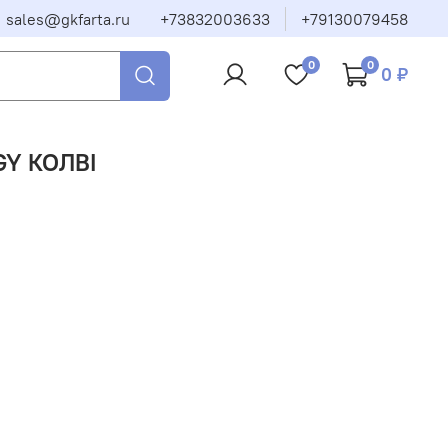
sales@gkfarta.ru
+73832003633
+79130079458
0
0
0 ₽
GY КОЛВI