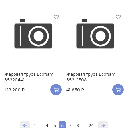
Жаровая труба Ecoflam
Жаровая труба Ecoflam
65320441
65312508
123 200 ₽
41 650 ₽
1
4
5
6
7
8
24
…
…