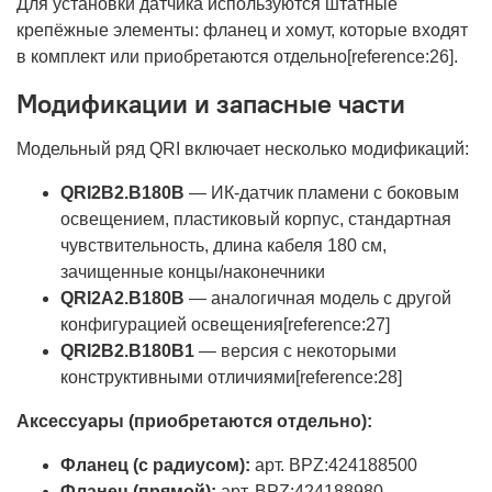
Для установки датчика используются штатные
крепёжные элементы: фланец и хомут, которые входят
в комплект или приобретаются отдельно[reference:26].
Модификации и запасные части
Модельный ряд QRI включает несколько модификаций:
QRI2B2.B180B
— ИК-датчик пламени с боковым
освещением, пластиковый корпус, стандартная
чувствительность, длина кабеля 180 см,
зачищенные концы/наконечники
QRI2A2.B180B
— аналогичная модель с другой
конфигурацией освещения[reference:27]
QRI2B2.B180B1
— версия с некоторыми
конструктивными отличиями[reference:28]
Аксессуары (приобретаются отдельно):
Фланец (с радиусом):
арт. BPZ:424188500
Фланец (прямой):
арт. BPZ:424188980