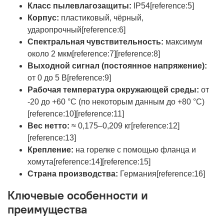
Класс пылевлагозащиты:
IP54[reference:5]
Корпус:
пластиковый, чёрный,
ударопрочный[reference:6]
Спектральная чувствительность:
максимум
около 2 мкм[reference:7][reference:8]
Выходной сигнал (постоянное напряжение):
от 0 до 5 В[reference:9]
Рабочая температура окружающей среды:
от
-20 до +60 °C (по некоторым данным до +80 °C)
[reference:10][reference:11]
Вес нетто:
≈ 0,175–0,209 кг[reference:12]
[reference:13]
Крепление:
на горелке с помощью фланца и
хомута[reference:14][reference:15]
Страна производства:
Германия[reference:16]
Ключевые особенности и
преимущества