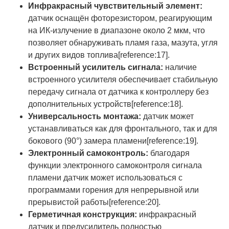
Инфракрасный чувствительный элемент:
датчик оснащён фоторезистором, реагирующим
на ИК-излучение в диапазоне около 2 мкм, что
позволяет обнаруживать пламя газа, мазута, угля
и других видов топлива[reference:17].
Встроенный усилитель сигнала:
наличие
встроенного усилителя обеспечивает стабильную
передачу сигнала от датчика к контроллеру без
дополнительных устройств[reference:18].
Универсальность монтажа:
датчик может
устанавливаться как для фронтального, так и для
бокового (90°) замера пламени[reference:19].
Электронный самоконтроль:
благодаря
функции электронного самоконтроля сигнала
пламени датчик может использоваться с
программами горения для непрерывной или
прерывистой работы[reference:20].
Герметичная конструкция:
инфракрасный
датчик и предусилитель полностью