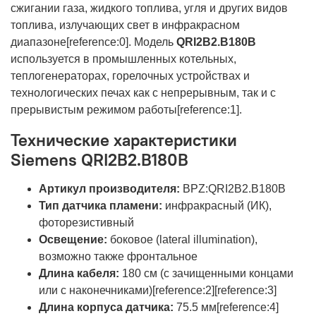
сжигании газа, жидкого топлива, угля и других видов
топлива, излучающих свет в инфракрасном
диапазоне[reference:0]. Модель
QRI2B2.B180B
используется в промышленных котельных,
теплогенераторах, горелочных устройствах и
технологических печах как с непрерывным, так и с
прерывистым режимом работы[reference:1].
Технические характеристики
Siemens QRI2B2.B180B
Артикул производителя:
BPZ:QRI2B2.B180B
Тип датчика пламени:
инфракрасный (ИК),
фоторезистивный
Освещение:
боковое (lateral illumination),
возможно также фронтальное
Длина кабеля:
180 см (с зачищенными концами
или с наконечниками)[reference:2][reference:3]
Длина корпуса датчика:
75.5 мм[reference:4]