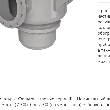
Предн
части
регул
котло
обогр
измер
прибо
а так
линия
механ
клатуры: Фильтры газовые серии ФН Номинальный диа
емента (ИЗФ): без ИЗФ (по умолчанию) Рабочее давл