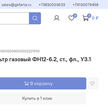
sales@gkfarta.ru
+73832003633
+79130079458
0
0
0 ₽
03000006000002221050
тр газовый ФН12-6.2, ст., фл., У3.1
В корзину
Купить в 1 клик