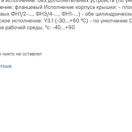
 и исполнение: без дополнительных устройств (по ум
ение: фланцевый Исполнение корпуса крышки: - пло
вых ФН1/2-..., ФН3/4-..., ФН1-…) - обе цилиндричес
кое исполнение: У3.1 (-30…+60 °С) - по умолчанию 
а рабочей среды, °с: -40...+90
 никто не оставлял
отзыв