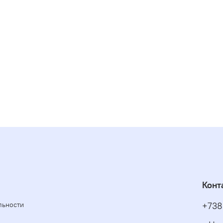
Конт
льности
+738