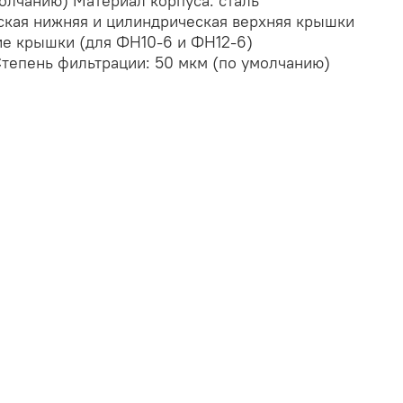
олчанию) Материал корпуса: сталь
ская нижняя и цилиндрическая верхняя крышки
кие крышки (для ФН10-6 и ФН12-6)
Степень фильтрации: 50 мкм (по умолчанию)