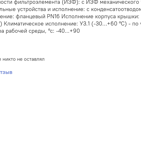
ости фильтроэлемента (ИЗФ): с ИЗФ механического т
льные устройства и исполнение: с конденсатоотводо
ение: фланцевый PN16 Исполнение корпуса крышки: 
 Климатическое исполнение: У3.1 (-30…+60 °С) - по
а рабочей среды, °с: -40...+90
 никто не оставлял
отзыв