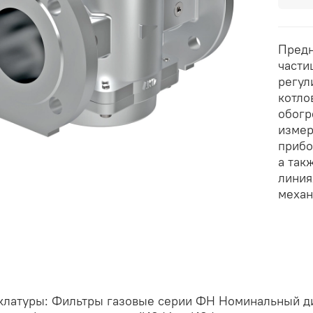
Предн
части
регул
котло
обогр
измер
прибо
а так
линия
механ
клатуры: Фильтры газовые серии ФН Номинальный диа