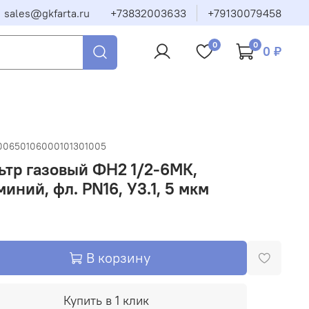
sales@gkfarta.ru
+73832003633
+79130079458
0
0
0 ₽
00650106000101301005
тр газовый ФН2 1/2-6МК,
иний, фл. PN16, У3.1, 5 мкм
В корзину
Купить в 1 клик