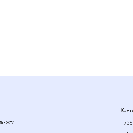
Конт
льности
+738