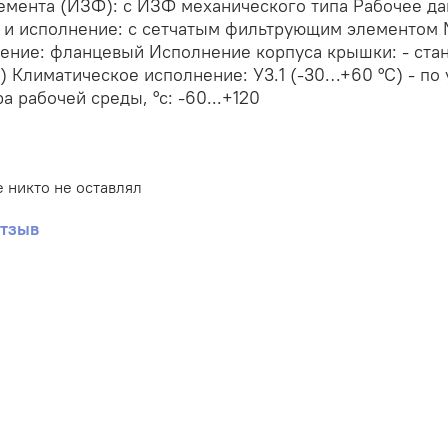
емента (ИЗФ): с ИЗФ механического типа Рабочее да
а и исполнение: с сетчатым фильтрующим элементом 
ение: фланцевый Исполнение корпуса крышки: - ста
 Климатическое исполнение: У3.1 (-30…+60 °С) - по
а рабочей среды, °с: -60...+120
 никто не оставлял
отзыв