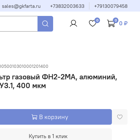
sales@gkfarta.ru
+73832003633
+79130079458
0
0
0 ₽
00500103010001201400
ьтр газовый ФН2-2МА, алюминий,
 У3.1, 400 мкм
В корзину
Купить в 1 клик