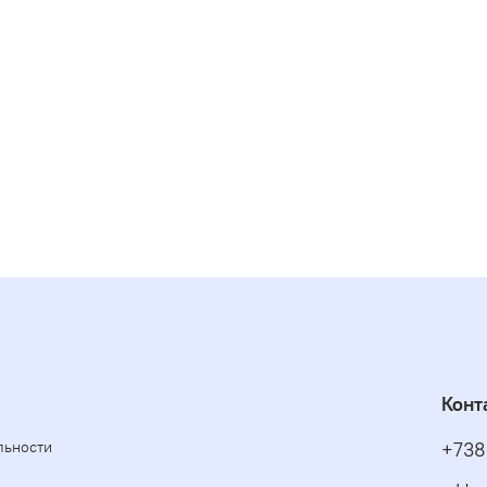
Конт
льности
+738