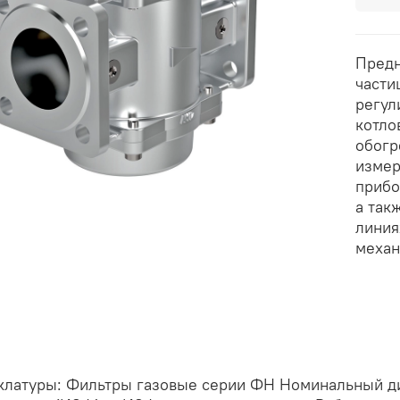
Предн
части
регул
котло
обогр
измер
прибо
а так
линия
механ
клатуры: Фильтры газовые серии ФН Номинальный диа