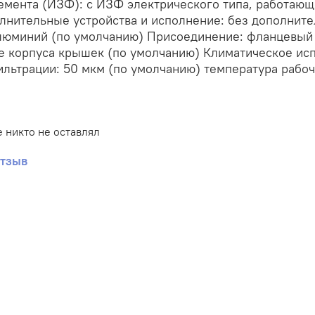
мента (ИЗФ): с ИЗФ электрического типа, работающе
лнительные устройства и исполнение: без дополните
алюминий (по умолчанию) Присоединение: фланцевый 
 корпуса крышек (по умолчанию) Климатическое испо
льтрации: 50 мкм (по умолчанию) температура рабоче
 никто не оставлял
отзыв