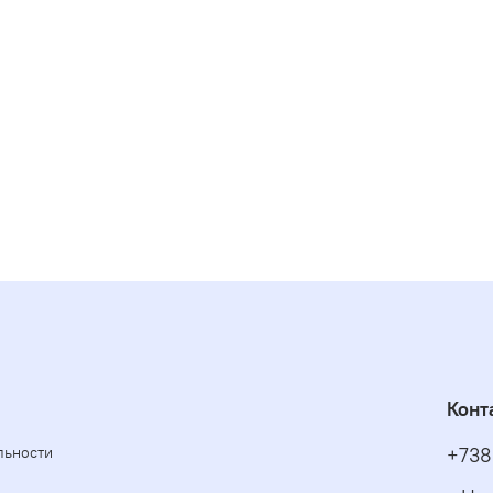
Конт
льности
+738