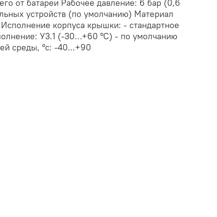
го от батареи Рабочее давление: 6 бар (0,6
льных устройств (по умолчанию) Материал
Исполнение корпуса крышки: - стандартное
лнение: У3.1 (-30…+60 °С) - по умолчанию
й среды, °с: -40...+90