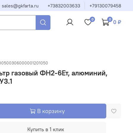
sales@gkfarta.ru
+73832003633
+79130079458
0
0
0 ₽
00500306000001201050
тр газовый ФН2-6Ет, алюминий,
 У3.1
В корзину
Купить в 1 клик