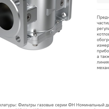
Предн
части
регул
котло
обогр
измер
прибо
а так
линия
механ
клатуры: Фильтры газовые серии ФН Номинальный диа