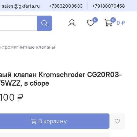
sales@gkfarta.ru
+73832003633
+79130079458
0
0
0 ₽
ектромагнитные клапаны
вый клапан Kromschroder CG20R03-
5WZZ, в сборе
 100 ₽
В корзину