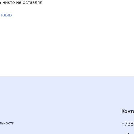
 никто не оставлял
отзыв
Конт
льности
+738