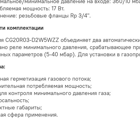
мальное/минимальное давление на входе: 360/10 мб
бляемая мощность: 17 Вт.
нение: резьбовые фланцы Rp 3/4".
ти комплектации
ия CG20R03-D2W5WZZ объединяет два автоматических
ано реле минимального давления, срабатывающее при
ных параметров (5-40 мбар). Для установки в газоп
а:
ная герметизация газового потока;
чительная потребляемая мощность;
для контроля минимального давления газа;
рсальность;
ктные габариты;
ая сфера применения.