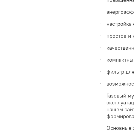
энергоэффе
·
настройка 
·
простое и
·
качественн
·
компактны
·
фильтр для
·
возможнос
·
Газовый м
эксплуатац
нашем сай
формирова
Основные 