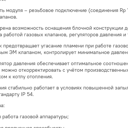
ь модуля – резьбовое подключение (соединения Rp 1/2"
апанов.
рена возможность оснащения блочной конструкции д
а работой газовых клапанов, регуляторов давления и 
 предотвращает угасание пламени при работе газово
вым ЭМ клапаном, контролирует минимальное давлени
лятор давления обеспечивает оптимальное соотношен
 можно откорректировать с учётом производственны
ом к котлу отопления.
ния стабильно работает в условиях повышенной запы
тандарту IP 54.
а:
 работа газовой аппаратуры;
я пропускная способность;