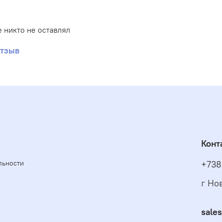
 никто не оставлял
отзыв
Конт
льности
+738
г Но
sale