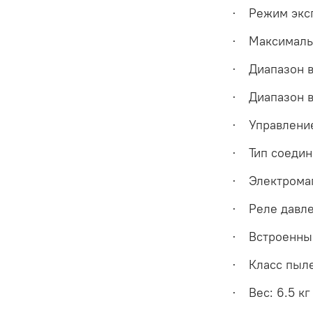
Режим экс
·
Максималь
·
Диапазон в
·
Диапазон в
·
Управление
·
Тип соедине
·
Электромаг
·
Реле давл
·
Встроенный
·
Класс пыле
·
Вес: 6.5 кг
·