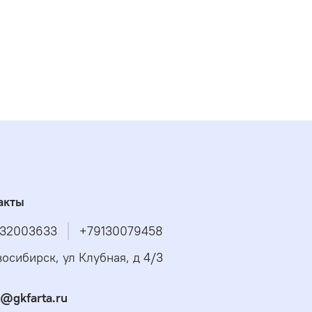
акты
32003633
+79130079458
восибирск, ул Клубная, д 4/3
s@gkfarta.ru