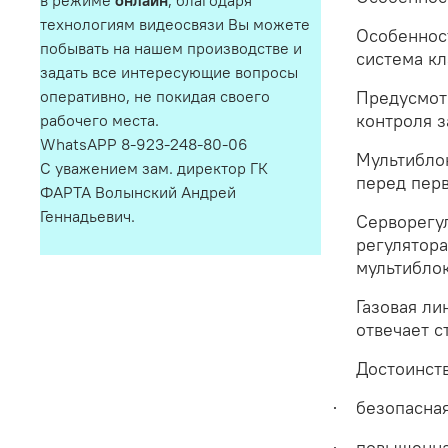
в режиме
онлайн
, благодаря
технологиям видеосвязи Вы можете
Особенност
побывать на нашем производстве и
система кл
задать все интересующие вопросы
Предусмот
оперативно, не покидая своего
контроля з
рабочего места.
WhatsAPP 8-923-248-80-06
Мультиблок
С уважением зам. директор ГК
перед пер
ФАРТА Волынский Андрей
Геннадьевич.
Серворегу
регулятора
мультиблок
Газовая ли
отвечает с
Достоинств
безопасная
·
повышенна
·