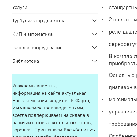
стандартн
Услуги
·
2 электро
·
Турбулизатор для котла
реле давле
·
КИП и автоматика
серворегул
·
Газовое оборудование
В комплек
Библиотека
приобрести
Основные 
Уважаемы клиенты,
диапазон в
·
информация на сайте актуальная.
максимальн
·
Наша компания входит в ГК Фарта,
мы являемся производителями,
управлени
·
всегда поддерживаем на складе в
наличии готовые котельные, котлы,
требования
·
горелки. Приглашаем Вас убедиться
Особеннос