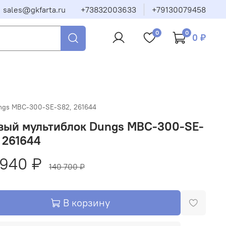
sales@gkfarta.ru
+73832003633
+79130079458
0
0
0 ₽
ngs MBC-300-SE-S82, 261644
овый мультиблок Dungs MBC-300-SE-
 261644
 940 ₽
140 700 ₽
В корзину