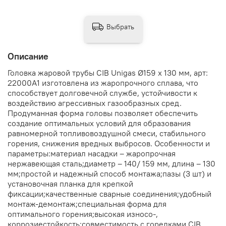
Выбрать
Описание
Головка жаровой трубы CIB Unigas Ø159 x 130 мм, арт:
22000A1 изготовлена из жаропрочного сплава, что
способствует долговечной службе, устойчивости к
воздействию агрессивных газообразных сред.
Продуманная форма головы позволяет обеспечить
создание оптимальных условий для образования
равномерной топливовоздушной смеси, стабильного
горения, снижения вредных выбросов. Особенности и
параметры:материал насадки – жаропрочная
нержавеющая сталь;диаметр – 140/ 159 мм, длина – 130
мм;простой и надежный способ монтажа;пазы (3 шт) и
установочная планка для крепкой
фиксации;качественные сварные соединения;удобный
монтаж-демонтаж;специальная форма для
оптимального горения;высокая износо-,
коррозиестойкость;совместимость с горелками CIB