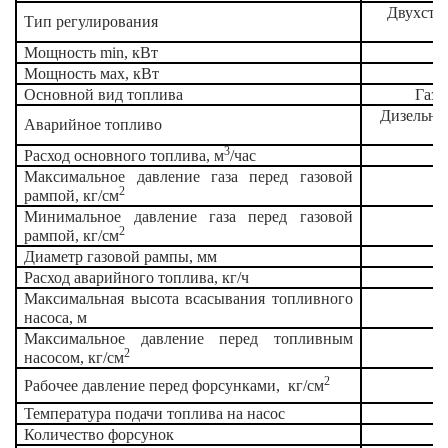
Двухсту
Тип регулирования
Мощность
min
, кВт
Мощность мах, кВт
Основной вид топлива
Газ 
Дизельно
Аварийное топливо
3
Расход основного топлива, м
/час
Максимальное давление газа перед газовой
2
рампой, кг/см
Минимальное давление газа перед газовой
2
рампой, кг/см
Диаметр газовой рампы, мм
Расход аварийного топлива, кг/ч
Максимальная высота всасывания топливного
насоса, м
Максимальное давление перед топливным
2
насосом, кг/см
2
Рабочее давление перед форсунками,
кг/см
Температура подачи топлива на насос
Количество форсунок