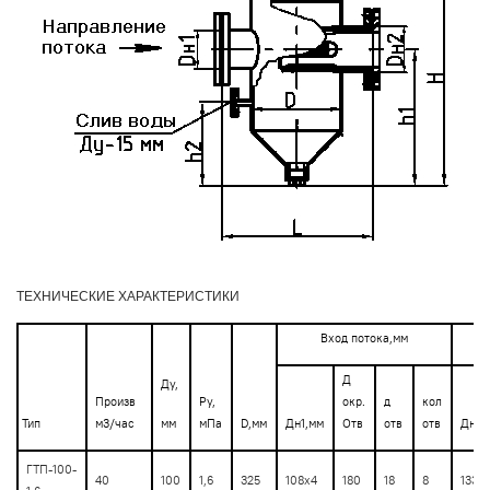
ТЕХНИЧЕСКИЕ ХАРАКТЕРИСТИКИ
Вход потока,мм
Д
Ду,
Произв
Ру,
окр.
д
кол
Тип
м3/час
мм
мПа
D,мм
Дн1,мм
Отв
отв
отв
Дн2х
ГТП-100-
40
100
1,6
325
108х4
180
18
8
133х