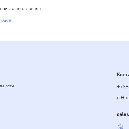
 никто не оставлял
отзыв
Конт
льности
+738
г Но
sale