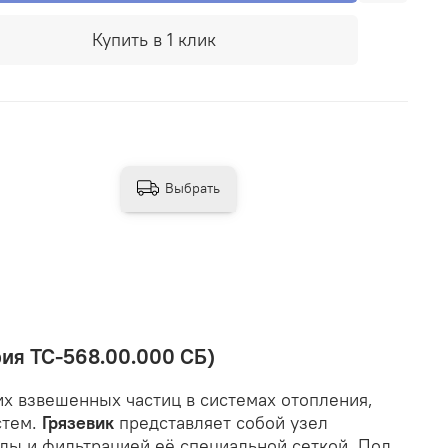
Купить в 1 клик
Выбрать
ия ТС-568.00.000 СБ)
х взвешенных частиц в системах отопления,
стем.
Грязевик
представляет собой узел
ды и фильтрацией её специальной сеткой. Под