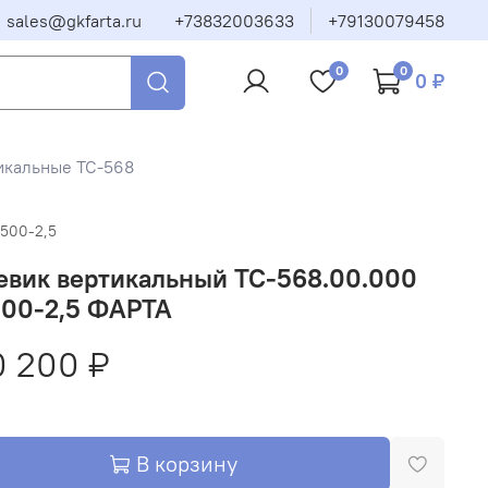
sales@gkfarta.ru
+73832003633
+79130079458
0
0
0 ₽
икальные ТС-568
-500-2,5
евик вертикальный ТС-568.00.000
500-2,5 ФАРТА
0 200 ₽
В корзину