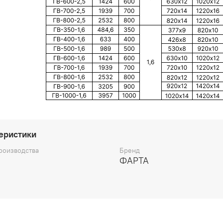
еристики
роизводства
Бренд
ФАРТА