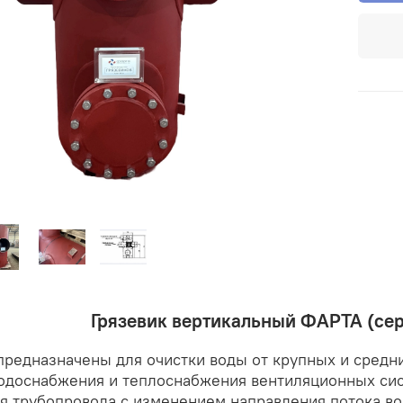
Грязевик вертикальный ФАРТА (сер
редназначены для очистки воды от крупных и средни
водоснабжения и теплоснабжения вентиляционных си
я трубопровода с изменением направления потока во