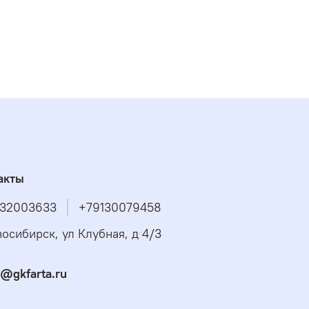
акты
32003633
+79130079458
восибирск, ул Клубная, д 4/3
s@gkfarta.ru