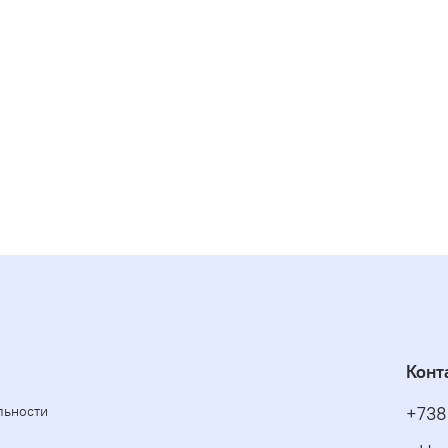
Конт
льности
+738