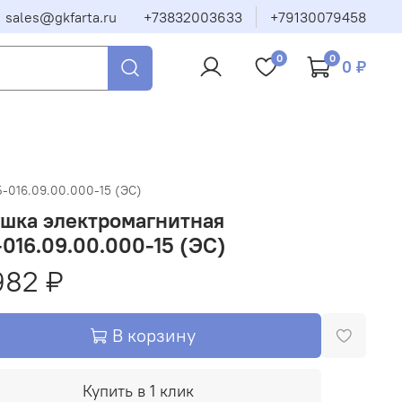
sales@gkfarta.ru
+73832003633
+79130079458
0
0
0 ₽
-016.09.00.000-15 (ЭС)
шка электромагнитная
016.09.00.000-15 (ЭС)
982 ₽
В корзину
Купить в 1 клик