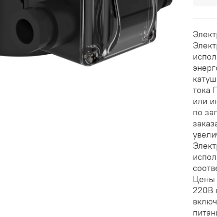
Элект
Элект
испол
энерг
катуш
тока 
или и
по за
заказ
увели
Элект
испол
соотв
Цены 
220В 
включ
питан