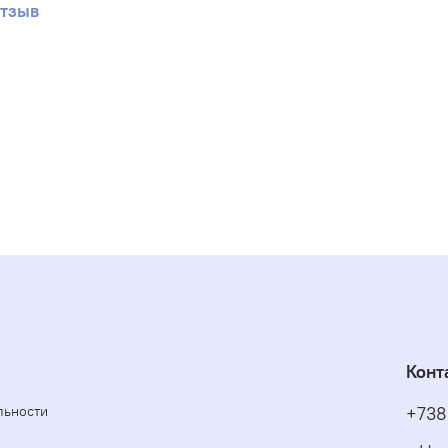
отзыв
Конт
льности
+738