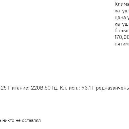
Клима
катуш
цена 
катуш
больш
170,0
пятим
25 Питание: 220В 50 Гц. Кл. исп.: У3.1 Предназанчен
 никто не оставлял