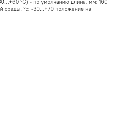
0…+60 °С) - по умолчанию длина, мм: 160
й среды, °с: -30...+70 положение на