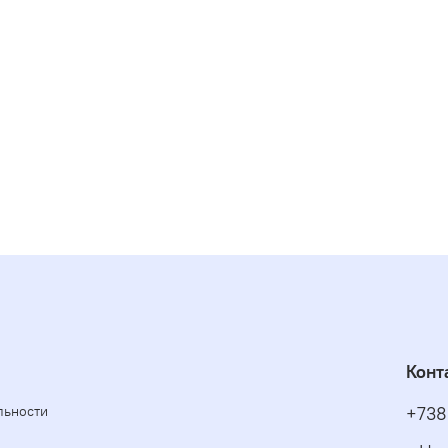
Конт
льности
+738