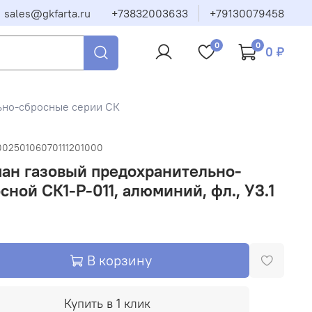
sales@gkfarta.ru
+73832003633
+79130079458
0
0
0 ₽
ьно-сбросные серии СК
00250106070111201000
ан газовый предохранительно-
сной СК1-Р-011, алюминий, фл., У3.1
В корзину
Купить в 1 клик