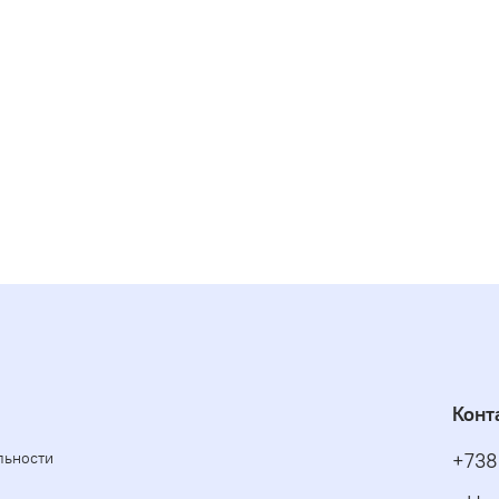
Конт
льности
+738