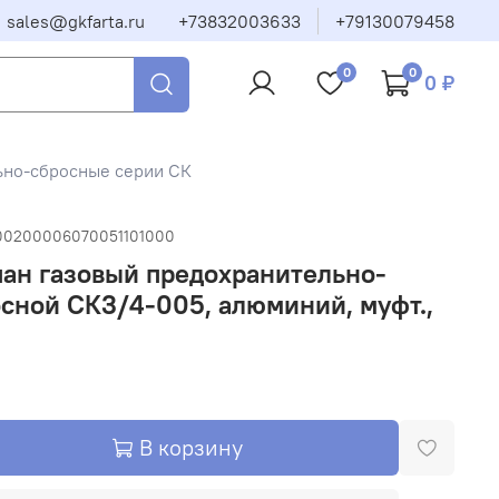
sales@gkfarta.ru
+73832003633
+79130079458
0
0
0 ₽
ьно-сбросные серии СК
00200006070051101000
ан газовый предохранительно-
сной СК3/4-005, алюминий, муфт.,
В корзину