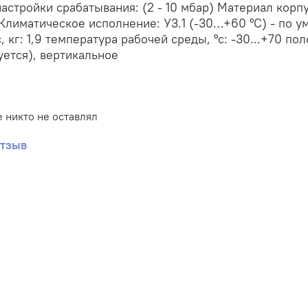
астройки срабатывания: (2 - 10 мбар) Материал кор
лиматическое исполнение: У3.1 (-30…+60 °С) - по ум
с, кг: 1,9 температура рабочей среды, °с: -30...+70 
ется), вертикальное
 никто не оставлял
отзыв