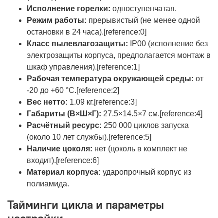
Исполнение горелки:
одноступенчатая.
Режим работы:
прерывистый (не менее одной
остановки в 24 часа).[reference:0]
Класс пылевлагозащиты:
IP00 (исполнение без
электрозащиты корпуса, предполагается монтаж в
шкаф управления).[reference:1]
Рабочая температура окружающей среды:
от
-20 до +60 °C.[reference:2]
Вес нетто:
1.09 кг.[reference:3]
Габариты (В×Ш×Г):
27.5×14.5×7 см.[reference:4]
Расчётный ресурс:
250 000 циклов запуска
(около 10 лет службы).[reference:5]
Наличие цоколя:
нет (цоколь в комплект не
входит).[reference:6]
Материал корпуса:
ударопрочный корпус из
полиамида.
Тайминги цикла и параметры