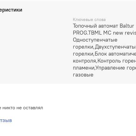
еристики
Ключевые слова
Топочный автомат Baltur
PROG.TBML MC new revis
Одноступенчатые
горелки,Двухступенчаты
горелки,Блок автоматич
контроля,Контроль горе
пламени,Управление гор
газовые
 никто не оставлял
отзыв