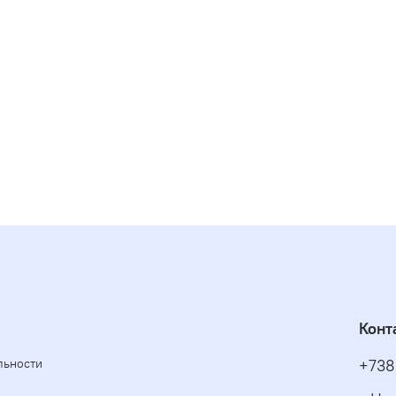
Конт
льности
+738