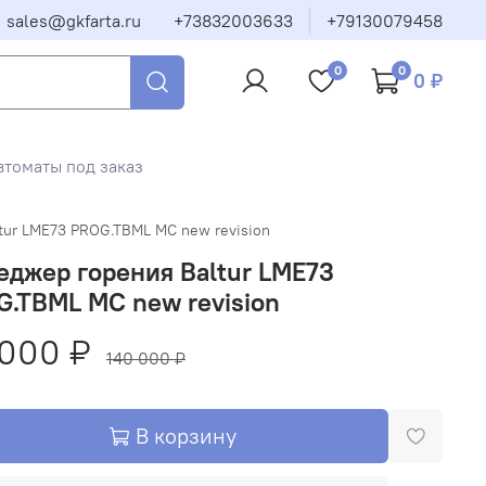
sales@gkfarta.ru
+73832003633
+79130079458
0
0
0 ₽
втоматы под заказ
tur LME73 PROG.TBML MC new revision
джер горения Baltur LME73
.TBML MC new revision
 000 ₽
140 000 ₽
В корзину