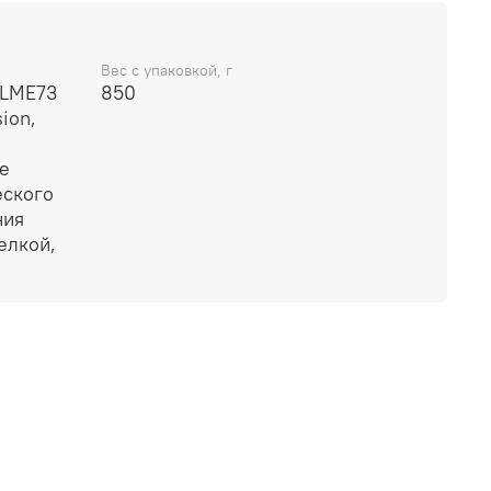
Вес с упаковкой, г
 LME73
850
ion,
е
еского
ния
елкой,