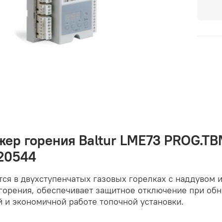
ер горения Baltur LME73 PROG.TBM
20544
ся в двухступенчатых газовых горелках с наддувом 
горения, обеспечивает защитное отключение при об
 и экономичной работе топочной установки.