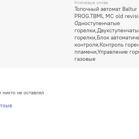
Ключевые слова
Топочный автомат Baltur
PROG.TBML MC old revisi
Одноступенчатые
горелки,Двухступенчаты
горелки,Блок автоматич
контроля,Контроль горе
пламени,Управление гор
газовые
 никто не оставлял
отзыв