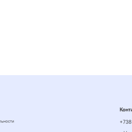
Конт
льности
+738