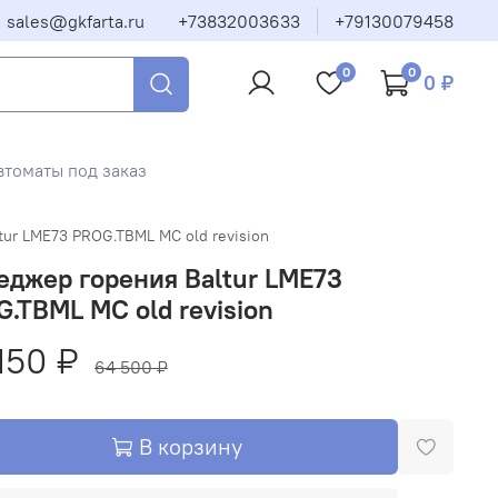
sales@gkfarta.ru
+73832003633
+79130079458
0
0
0 ₽
втоматы под заказ
tur LME73 PROG.TBML MC old revision
джер горения Baltur LME73
.TBML MC old revision
150 ₽
64 500 ₽
В корзину