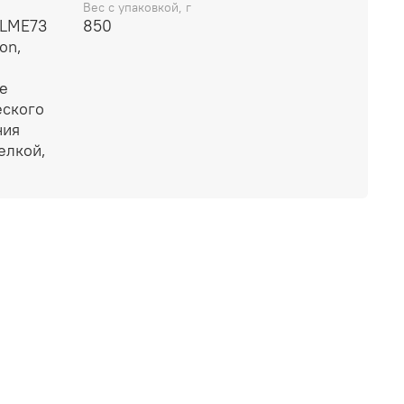
Вес с упаковкой, г
 LME73
850
on,
е
еского
ния
елкой,