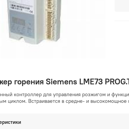
ер горения Siemens LME73 PROG
ный контроллер для управления розжигом и функция
ым циклом. Встраивается в средне- и высокомощное
еристики