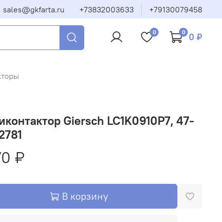
sales@gkfarta.ru
+73832003633
+79130079458
0
0
0 ₽
кторы
контактор Giersch LC1K0910P7, 47-
2781
70 ₽
В корзину