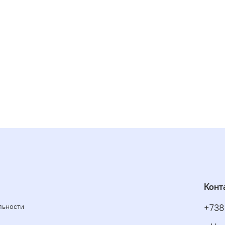
Конт
льности
+738