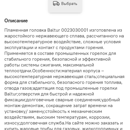
Выбрать
Описание
Пламенная головка Baltur 0023030001 изготовлена из
жаростойкого нержавеющего сплава, рассчитанного на
высокотемпературное воздействие, сложные условия
эксплуатации и контакт с продуктами горения.
Применяется в составе промышленных горелок для
стабильного горения, безопасной и эффективной
работы системы сжигания, максимальной
теплоотдачи.Особенности:материал корпуса –
высокотемпературная нержавеющая сталь;специальная
форма для стабильного, безопасного горения топлива,
отвода газов;адаптация под промышленные горелки
Baltur;отверстия для быстрой и надежной
фиксации;долговечные сварные соединения;удобный
монтаж-демонтаж, сокращение затрат времени на
установку/ замену;стойкость к механическим
воздействиям, высоким температурам, коррозии,
износу;долговечная служба.На сайте можно заказать и
купить жаровые трубы для газовых, жидкотопливных и