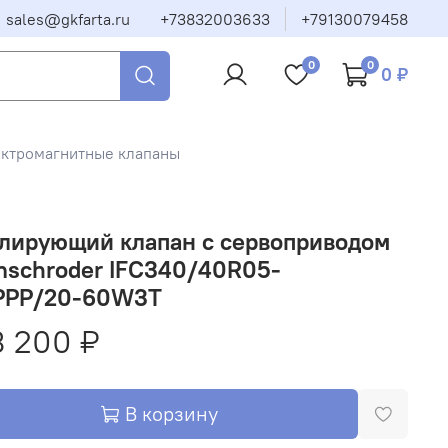
sales@gkfarta.ru
+73832003633
+79130079458
0
0
0 ₽
ектромагнитные клапаны
улирующий клапан с сервоприводом
mschroder IFC340/40R05-
PPP/20-60W3T
 200 ₽
В корзину