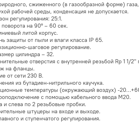
риродного, сжиженного (в газообразной форме) газа,
ухой рабочей среды, конденсация не допускается.
зон регулирования: 25:1.
 поворота на 90° – 60 сек.
ниевый литой корпус.
нь защиты от пыли и влаги класса IP 65.
озиционно-шаговое регулирование.
азмер цилиндра – 32.
нительные отверстия с внутренней резьбой Rp 1 1/2" п
ж на фланцы.
ие от сети 230 В.
нения из бутадиен-нитрильного каучука.
ционные температуры (окружающий воздух) -20…+60
роподключение с помощью кабельного ввода M20.
а и слева по 2 резьбовые пробки.
ительные штуцеры на входе и выходе.
лавного и ступенчатого регулирования.