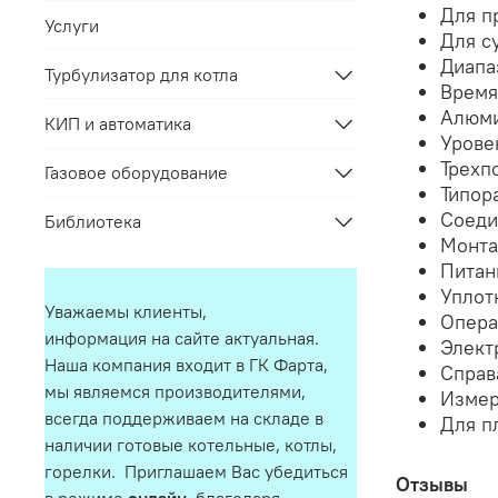
Для п
Услуги
Для с
Диапа
Турбулизатор для котла
Время
Алюми
КИП и автоматика
Урове
Трехп
Газовое оборудование
Типор
Соеди
Библиотека
Монта
Питан
Уплот
Уважаемы клиенты,
Опера
информация на сайте актуальная.
Элект
Наша компания входит в ГК Фарта,
Справ
мы являемся производителями,
Измер
всегда поддерживаем на складе в
Для п
наличии готовые котельные, котлы,
горелки. Приглашаем Вас убедиться
Отзывы