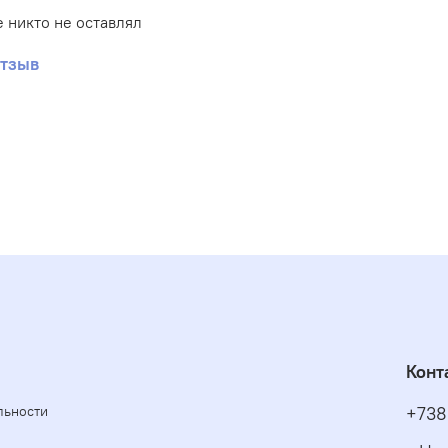
 никто не оставлял
отзыв
Конт
льности
+738