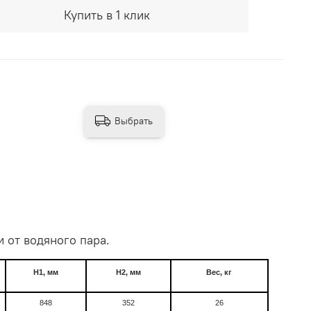
Купить в 1 клик
Выбрать
и от водяного
пара.
H1
, мм
H2
, мм
Вес, кг
848
352
26