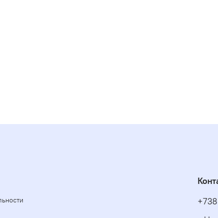
Конт
льности
+738