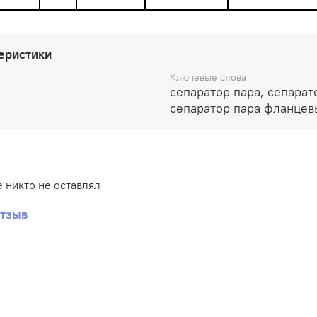
еристики
Ключевые слова
сепаратор пара, сепарат
сепаратор пара фланце
 никто не оставлял
отзыв