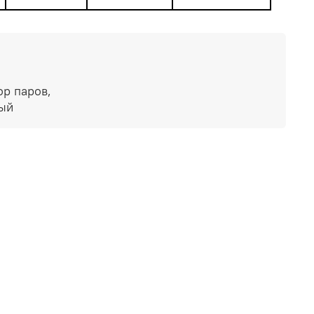
ор паров,
вый