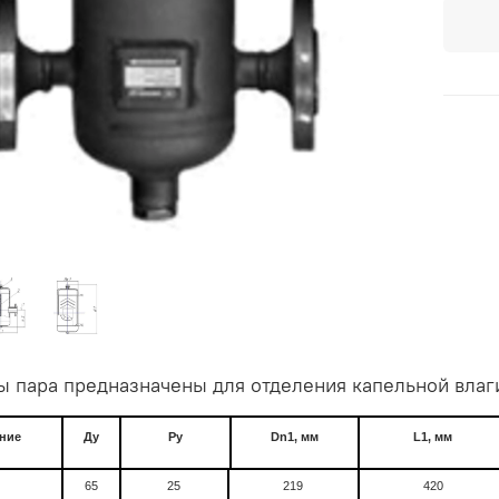
ы пара предназначены для
отделения капельной влаг
ние
Ду
Ру
Dn1
, мм
L1
, мм
65
25
219
420