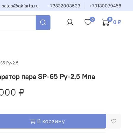
sales@gkfarta.ru
+73832003633
+79130079458
0
0
0 ₽
65 Py-2.5
ратор пара SP-65 Py-2.5 Мпа
000 ₽
В корзину