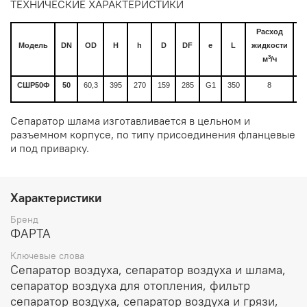
ТЕХНИЧЕСКИЕ ХАРАКТЕРИСТИКИ
Расход
О
Модель
DN
OD
H
h
D
DF
e
L
жидкости
3
м
/ч
СШР50Ф
50
60,3
395
270
159
285
G1
350
8
Сепаратор шлама изготавливается в цельном и
разъемном корпусе, по типу присоединения фланцевые
и под приварку.
Характеристики
Бренд
ФАРТА
Ключевые слова
Сепаратор воздуха, сепаратор воздуха и шлама,
сепаратор воздуха для отопления, фильтр
сепаратор воздуха, сепаратор воздуха и грязи,