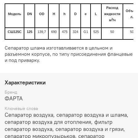
Расход
Объем
Модель
DN
OD
H
h
D
e
L
жидкости
л.
3
м
/ч
СШ125С
125
139,7
690
475
324
G
1
525
50
50
Сепаратор шлама изготавливается в цельном и
разъемном корпусе, по типу присоединения фланцевые
и под приварку.
Характеристики
Бренд
ФАРТА
Ключевые слова
Сепаратор воздуха, сепаратор воздуха и шлама,
сепаратор воздуха для отопления, фильтр
сепаратор воздуха, сепаратор воздуха и грязи,
сепаратор микропузырьков, сепаратор