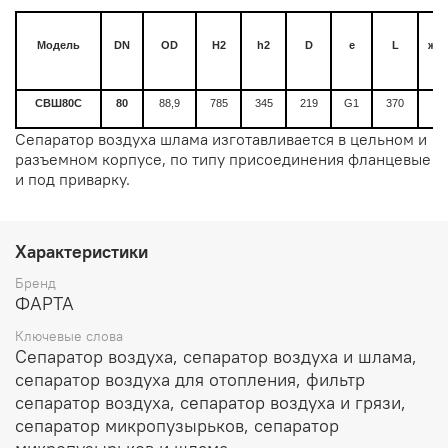
Модель
DN
OD
H
2
h
2
D
e
L
жид
СВШ80С
80
88,9
785
345
219
G1
370
Сепаратор воздуха шлама изготавливается в цельном и
разъемном корпусе, по типу присоединения фланцевые
и под приварку.
Характеристики
Бренд
ФАРТА
Ключевые слова
Сепаратор воздуха, сепаратор воздуха и шлама,
сепаратор воздуха для отопления, фильтр
сепаратор воздуха, сепаратор воздуха и грязи,
сепаратор микропузырьков, сепаратор