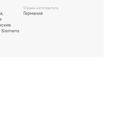
Страна-изготовитель
а,
Германия
е
еские
, Siemens