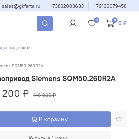
sales@gkfarta.ru
+73832003633
+79130079458
0
0
0 ₽
ды под заказ
emens SQM50.260R2A
вопривод Siemens SQM50.260R2A
 200 ₽
146 000 ₽
В корзину
Купить в 1 клик