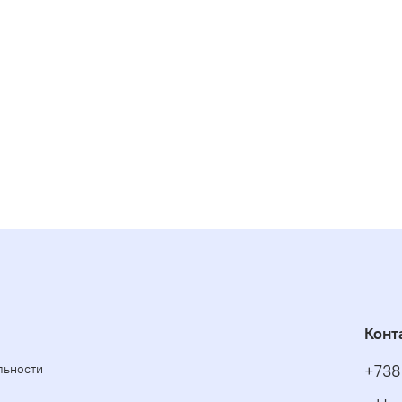
Конт
льности
+738