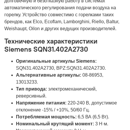
долговечную и безотказную работу в системах
автоматического регулирования подачи воздуха на
горелку. Устройство совместимо с горелками таких
брендов, как Elco, Ecoflam, Lamborghini, Riello, Baltur,
Weishaupt, Oilon и других ведущих производителей.
Технические характеристики
Siemens SQN31.402A2730
Оригинальные артикулы Siemens:
SQN31.402A2730, BPZ:SQN31.402A2730.
Альтернативные артикулы:
08-86953,
13013233.
Тип привода:
электромеханический,
реверсивный.
Напряжение питания:
220-240 В, допустимое
отклонение -15% / +10%, 50/60 Гц.
Потребляемая мощность:
6,5 ВА (6,5 Вт).
Номинальный крутящий момент:
3 Н·м.