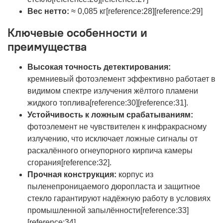
Вес нетто:
≈ 0,085 кг[reference:28][reference:29]
Ключевые особенности и
преимущества
Высокая точность детектирования:
кремниевый фотоэлемент эффективно работает в
видимом спектре излучения жёлтого пламени
жидкого топлива[reference:30][reference:31].
Устойчивость к ложным срабатываниям:
фотоэлемент не чувствителен к инфракрасному
излучению, что исключает ложные сигналы от
раскалённого огнеупорного кирпича камеры
сгорания[reference:32].
Прочная конструкция:
корпус из
пыленепроницаемого дюропласта и защитное
стекло гарантируют надёжную работу в условиях
промышленной запылённости[reference:33]
[reference:34].