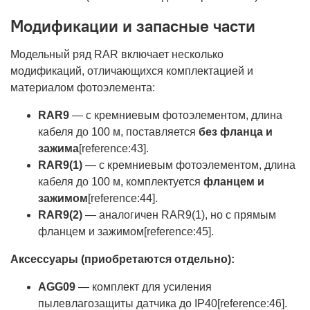
Модификации и запасные части
Модельный ряд RAR включает несколько
модификаций, отличающихся комплектацией и
материалом фотоэлемента:
RAR9
— с кремниевым фотоэлементом, длина
кабеля до 100 м, поставляется
без фланца и
зажима
[reference:43].
RAR9(1)
— с кремниевым фотоэлементом, длина
кабеля до 100 м, комплектуется
фланцем и
зажимом
[reference:44].
RAR9(2)
— аналогичен RAR9(1), но с прямым
фланцем и зажимом[reference:45].
Аксессуары (приобретаются отдельно):
AGG09
— комплект для усиления
пылевлагозащиты датчика до IP40[reference:46].