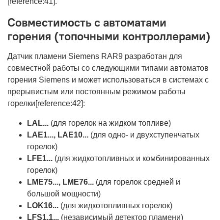
[reference:41].
Совместимость с автоматами
горения (топочными контроллерами)
Датчик пламени Siemens RAR9 разработан для
совместной работы со следующими типами автоматов
горения Siemens и может использоваться в системах с
прерывистым или постоянным режимом работы
горелки[reference:42]:
LAL...
(для горелок на жидком топливе)
LAE1..., LAE10...
(для одно- и двухступенчатых
горелок)
LFE1...
(для жидкотопливных и комбинированных
горелок)
LME75..., LME76...
(для горелок средней и
большой мощности)
LOK16...
(для жидкотопливных горелок)
LFS1.1...
(независимый детектор пламени)