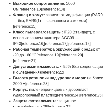
Выходное сопротивление:
5000
Ом[reference:13][reference:14]
Фланец и хомут:
зависит от модификации (RAR9
— без, RAR9(1) — с фланцем и зажимом)
[reference:15]
Класс пылевлагозащиты:
IP20 (стандарт), с
использованием адаптера AGG09 —
IP40[reference:16][reference:17][reference:18]
Рабочая температура окружающей среды:
от
-20 до +60 °C[reference:19][reference:20]
[reference:21]
Допустимая влажность:
< 95% (без конденсации
и обледенения)[reference:22]
Высота установки над уровнем моря:
не более
2000 м[reference:23]
Корпус:
пыленепроницаемый дюропласт
(ударопрочный пластик)[reference:24][reference:25]
Защита фотоэлемента:
защитное
стекло[reference:26][reference:27]