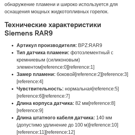
обнаружение пламени и широко используется для
оснащения мощных жидкотопливных горелок.
Технические характеристики
Siemens RAR9
Артикул производителя:
BPZ:RAR9
Тип датчика пламени:
фотоэлементный с
кремниевым (силиконовым)
элементом[reference:0][reference:1]
Замер пламени:
боковой[reference:2][reference:3]
[reference:4]
Чувствительность:
нормальная[reference:5]
[reference:6][reference:7]
Длина корпуса датчика:
82 мм[reference:8]
[reference:9]
Длина штатного кабеля датчика:
140 мм
(допустимо удлинение до 100 м)[reference:10]
[reference:11][reference:12]