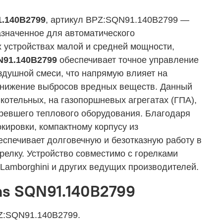
1.140B2799
, артикул BPZ:SQN91.140B2799 —
азначенное для автоматического
 устройствах малой и средней мощности,
N91.140B2799
обеспечивает точное управление
душной смеси, что напрямую влияет на
 снижение выбросов вредных веществ. Данный
отельных, на газопоршневых агрегатах (ГПА),
аревшего теплового оборудования. Благодаря
кировки, компактному корпусу из
еспечивает долговечную и безотказную работу в
релку. Устройство совместимо с горелками
am, Lamborghini и других ведущих производителей.
ns SQN91.140B2799
Z:SQN91.140B2799.