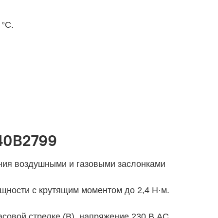
 °C.
40B2799
ния воздушными и газовыми заслонками
щности с крутящим моментом до 2,4 Н·м.
совой стрелке (B), напряжение 230 В AC.