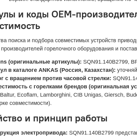
улы и коды OEM-производител
стимость
тва поиска и подбора совместимых устройств привод
 производителей горелочного оборудования и постав
ns (оригинальные артикулы):
SQN91.140B2799, B
ул в каталоге ANKAS (Россия, Казахстан):
уточняй
г с вращением против часовой стрелки:
SQN91.14
стимость с горелками брендов (оригинальная уст
 Baltur, Ecoflam, Lamborghini, CIB Unigas, Giersch, Bu
рке совместимости).
йство и принцип работы
рукция электропривода:
SQN91.140B2799 представ