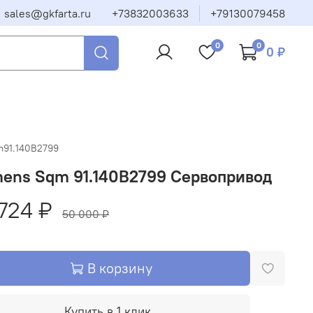
sales@gkfarta.ru
+73832003633
+79130079458
0
0
0 ₽
m91.140B2799
mens Sqm 91.140B2799 Сервопривод
724 ₽
50 000 ₽
В корзину
Купить в 1 клик