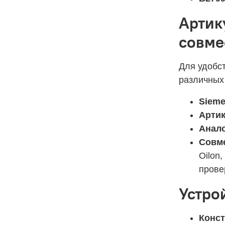
Артик
совме
Для удобс
различных
Sieme
Артик
Анало
Совме
Oilon,
прове
Устро
Конст