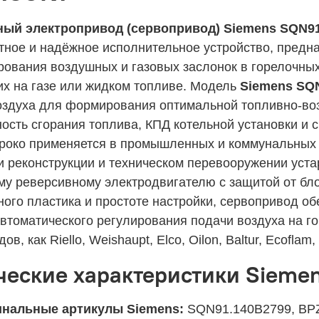
ый электропривод (сервопривод) Siemens SQN9
ктное и надёжное исполнительное устройство, предн
рования воздушных и газовых заслонок в горелочных
х на газе или жидком топливе. Модель
Siemens SQ
оздуха для формирования оптимальной топливно-воз
ость сгорания топлива, КПД котельной установки и
роко применяется в промышленных и коммунальных к
ри реконструкции и техническом перевооружении уст
му реверсивному электродвигателю с защитой от бло
ого пластика и простоте настройки, сервопривод об
втоматического регулирования подачи воздуха на го
дов, как Riello, Weishaupt, Elco, Oilon, Baltur, Ecofl
ческие характеристики Sieme
нальные артикулы Siemens:
SQN91.140B2799, BP