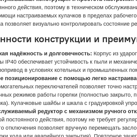
янного действия, поэтому в техническом обслуживан
омощи настраиваемых кулачков в пределах рабочего
а позволяет визуально контролировать состояние р
нности конструкции и преим
ая надёжность и долговечность:
Корпус из удароп
ы IP40 обеспечивает устойчивость к пыли и механич
ропривод в условиях котельных и промышленных по
е позиционирование с помощью легко настраив
омогательных переключателей позволяет точно наст
чных режимов работы горелки (полностью закрыто, п
зка). Кулачковые шайбы и шкала с градуировкой упр
луживаемый редуктор с механизмом ручного от
ой постоянного действия, поэтому не требует регул
го отключения позволяет вручную перемещать засло
рки хода или аварийного закрытия). Повторное заце