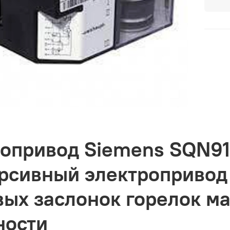
опривод Siemens SQN91
рсивный электропривод
вых заслонок горелок м
ности