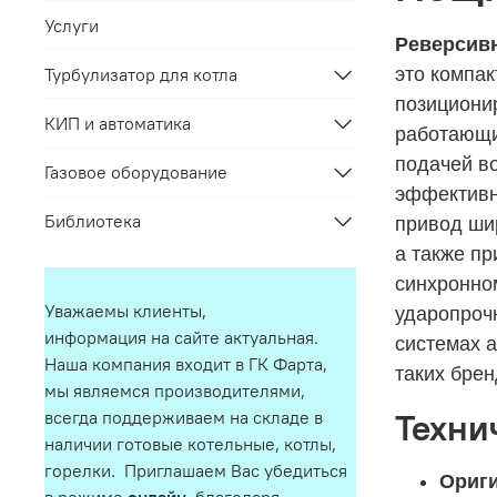
Услуги
Реверсивн
это компа
Турбулизатор для котла
позициони
КИП и автоматика
работающи
подачей в
Газовое оборудование
эффективн
Библиотека
привод ши
а также п
синхронно
Уважаемы клиенты,
ударопрочн
информация на сайте актуальная.
системах а
Наша компания входит в ГК Фарта,
таких брен
мы являемся производителями,
Техни
всегда поддерживаем на складе в
наличии готовые котельные, котлы,
горелки. Приглашаем Вас убедиться
Ориги