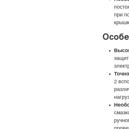
посто
при п
крышк
Особе
Высок
защит
элект
Точно
2 всп
разли
нагру
Необс
смазк
ручно
прове