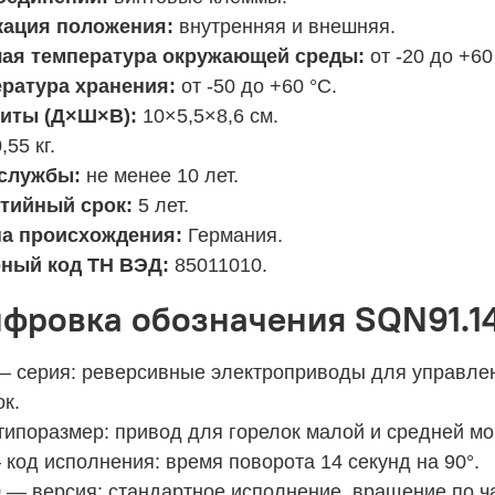
кация положения:
внутренняя и внешняя.
ая температура окружающей среды:
от -20 до +60
ратура хранения:
от -50 до +60 °C.
иты (Д×Ш×В):
10×5,5×8,6 см.
,55 кг.
 службы:
не менее 10 лет.
тийный срок:
5 лет.
а происхождения:
Германия.
ный код ТН ВЭД:
85011010.
фровка обозначения SQN91.1
 серия: реверсивные электроприводы для управле
ок.
ипоразмер: привод для горелок малой и средней мо
код исполнения: время поворота 14 секунд на 90°.
9
— версия: стандартное исполнение, вращение по ча