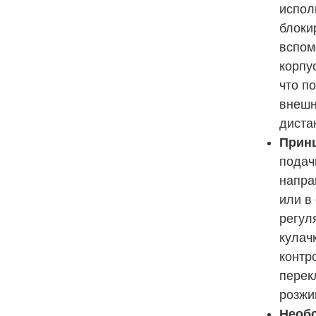
испол
блоки
вспом
корпу
что п
внешн
диста
Принц
подач
напра
или в
регул
кулач
контр
перек
розжи
Необс