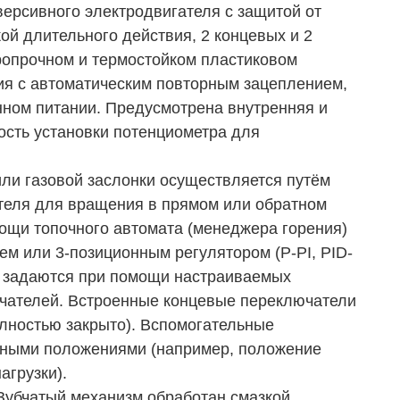
версивного электродвигателя с защитой от
ой длительного действия, 2 концевых и 2
ропрочном и термостойком пластиковом
ия с автоматическим повторным зацеплением,
нном питании. Предусмотрена внутренняя и
ость установки потенциометра для
и газовой заслонки осуществляется путём
ателя для вращения в прямом или обратном
ощи топочного автомата (менеджера горения)
м или 3-позиционным регулятором (P-PI, PID-
) задаются при помощи настраиваемых
ючателей. Встроенные концевые переключатели
олностью закрыто). Вспомогательные
чными положениями (например, положение
агрузки).
убчатый механизм обработан смазкой