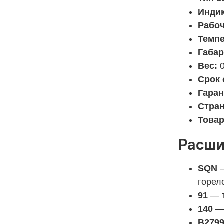
Инди
Рабоч
Темпе
Габар
Вес:
0
Срок
Гаран
Стран
Товар
Расши
SQN
—
горел
91
— т
140
— 
B279