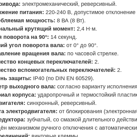
ривода:
электромеханический, реверсивный.
жение питания:
220-240 В, допустимое отклонение 
ебляемая мощность:
8 ВА (8 Вт).
нальный крутящий момент:
2,4 Н·м.
 поворота на 90°:
14 секунд.
ий угол поворота вала:
от 0° до 90°.
вление вращения вала:
по часовой стрелке.
ество концевых переключателей:
2.
ество вспомогательных переключателей:
2.
нь защиты:
IP40 (по DIN EN 60529).
тр выходного вала:
согласно варианту исполнения
иал корпуса:
ударопрочный и термостойкий пластик
вигателя:
синхронный, реверсивный.
а электродвигателя:
от блокирования (электронная
едуктора:
зубчатый, со смазкой длительного действи
ён механизмом ручного отключения с автоматическ
оединений:
винтовые клеммы.