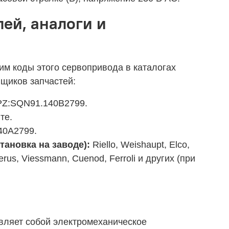
ей, аналоги и
им коды этого сервопривода в каталогах
щиков запчастей:
PZ:SQN91.140B2799.
те.
0A2799.
ановка на заводе):
Riello, Weishaupt, Elco,
derus, Viessmann, Cuenod, Ferroli и других (при
ляет собой электромеханическое