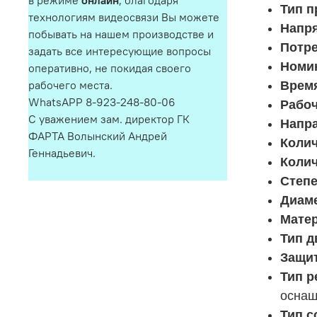
в режиме
онлайн
, благодаря
Тип п
технологиям видеосвязи Вы можете
Напря
побывать на нашем производстве и
Потр
задать все интересующие вопросы
Номи
оперативно, не покидая своего
рабочего места.
Время
WhatsAPP 8-923-248-80-06
Рабоч
С уважением зам. директор ГК
Напра
ФАРТА Волынский Андрей
Колич
Геннадьевич.
Колич
Степе
Диаме
Матер
Тип д
Защит
Тип р
оснащ
Тип с