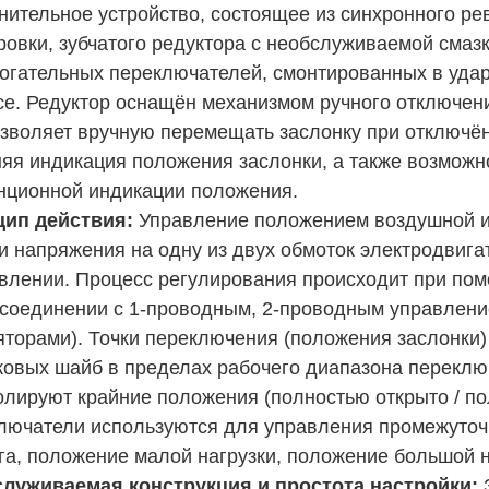
нительное устройство, состоящее из синхронного ре
ровки, зубчатого редуктора с необслуживаемой смазк
огательных переключателей, смонтированных в уда
се. Редуктор оснащён механизмом ручного отключен
озволяет вручную перемещать заслонку при отключё
яя индикация положения заслонки, а также возможн
нционной индикации положения.
ип действия:
Управление положением воздушной ил
и напряжения на одну из двух обмоток электродвиг
влении. Процесс регулирования происходит при пом
 соединении с 1-проводным, 2-проводным управление
яторами). Точки переключения (положения заслонки
ковых шайб в пределах рабочего диапазона перекл
олируют крайние положения (полностью открыто / п
лючатели используются для управления промежуто
га, положение малой нагрузки, положение большой н
луживаемая конструкция и простота настройки:
З