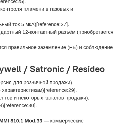
erence:25].
контроля пламени в газовых и
ый ток 5 мкА)[reference:27].
ндартный 12-контактный разъём (приобретается
тся правильное заземление (PE) и соблюдение
ell / Satronic / Resideo
рсия для розничной продажи).
характеристикам)[reference:29].
нтов и некоторых каналов продажи).
[reference:30].
MMI 810.1 Mod.33
— коммерческие