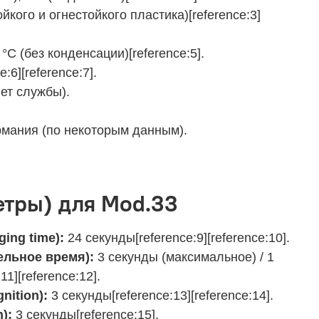
йкого и огнестойкого пластика)[reference:3]
 °C (без конденсации)[reference:5].
:6][reference:7].
лет службы).
рмания (по некоторым данным).
тры) для Mod.33
ing time):
24 секунды[reference:9][reference:10].
ельное время):
3 секунды (максимальное) / 1
1][reference:12].
nition):
3 секунды[reference:13][reference:14].
):
3 секунды[reference:15].