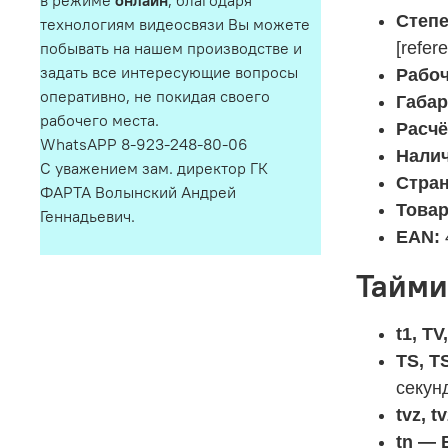
в режиме
онлайн
, благодаря
Степе
технологиям видеосвязи Вы можете
[refer
побывать на нашем производстве и
задать все интересующие вопросы
Рабоч
оперативно, не покидая своего
Габар
рабочего места.
Расчё
WhatsAPP 8-923-248-80-06
Налич
С уважением зам. директор ГК
Стран
ФАРТА Волынский Андрей
Товар
Геннадьевич.
EAN:
Тайми
t1, T
TS, T
секунд
tvz, 
tn — 