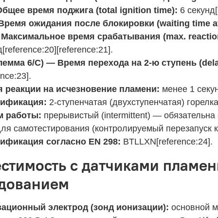
Общее время поджига (total ignition time):
6 секунд[r
Время ожидания после блокировки (waiting time at 
 Максимальное время срабатывания (max. reaction t
[reference:20][reference:21].
клемма 6/C) — Время перехода на 2-ю ступень (dela
ence:23].
 реакции на исчезновение пламени:
менее 1 секу
сификация:
2-ступенчатая (двухступенчатая) горелк
м работы:
прерывистый (intermittent) — обязательна 
для самотестирования (контролируемый перезапуск к
ификация согласно EN 298:
BTLLXN[reference:24].
стимость с датчиками пламе
дованием
ационный электрод (зонд ионизации):
основной м