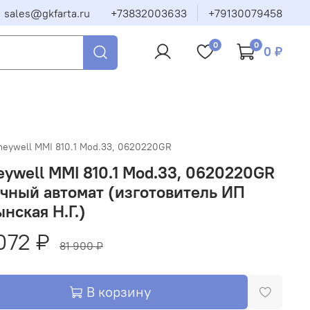
sales@gkfarta.ru
+73832003633
+79130079458
0
0
0 ₽
eywell MMI 810.1 Mod.33, 0620220GR
ywell MMI 810.1 Mod.33, 0620220GR
чный автомат (изготовитель ИП
нская Н.Г.)
072 ₽
81 900 ₽
В корзину