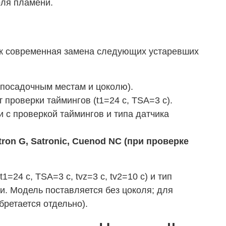
оля пламени.
я
как современная замена следующих устаревших
посадочным местам и цоколю).
 проверки таймингов (t1=24 с, TSA=3 с).
с проверкой таймингов и типа датчика
on G, Satronic, Cuenod NC (при проверке
24 с, TSA=3 с, tvz=3 с, tv2=10 с) и тип
и. Модель поставляется без цоколя; для
бретается отдельно).