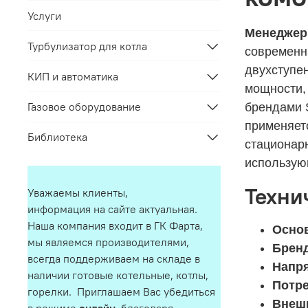
Услуги
Менеджер 
Турбулизатор для котла
современн
двухступе
КИП и автоматика
мощности,
Газовое оборудование
брендами 
применяет
Библиотека
стационар
использую
Техни
Уважаемы клиенты,
информация на сайте актуальная.
Наша компания входит в ГК Фарта,
Осно
мы являемся производителями,
Брен
всегда поддерживаем на складе в
Напря
наличии готовые котельные, котлы,
Потр
горелки. Приглашаем Вас убедиться
Внеш