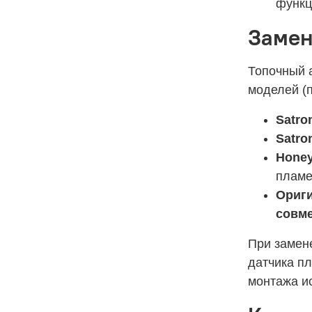
функц
Замен
Топочный 
моделей (п
Satro
Satron
Honey
пламе
Ориги
совме
При замене
датчика пл
монтажа ис