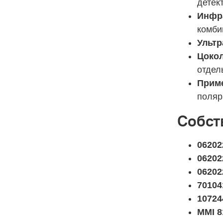
детек
Инфра
комби
Ультр
Цокол
отдель
Прим
поляр
Собст
06202
0620
06202
70104
10724
MMI 8