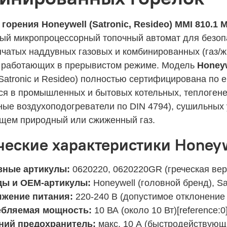
горения Honeywell (Satronic, Resideo) MMI 810.1 
ый микропроцессорный топочный автомат для безопа
нчатых наддувных газовых и комбинированных (газ/ж
 работающих в прерывистом режиме. Модель
Honeyw
Satronic и Resideo) полностью сертифицирована по 
ся в промышленных и бытовых котельных, теплогене
ные воздухоподогреватели по DIN 4794), сушильных 
щем природный или сжиженный газ.
ческие характеристики Honeyw
вные артикулы:
0620220, 0620220GR (греческая вер
ды и OEM-артикулы:
Honeywell (головной бренд), Sa
жение питания:
220-240 В (допустимое отклонение -
ебляемая мощность:
10 ВА (около 10 Вт)[reference:0]
ний предохранитель:
макс. 10 А (быстродействующий