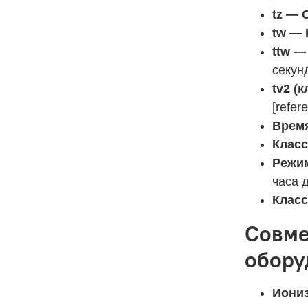
tz — 
tw — 
ttw —
секунд
tv2 (
[refer
Время
Клас
Режи
часа 
Класс
Совме
обору
Иониз