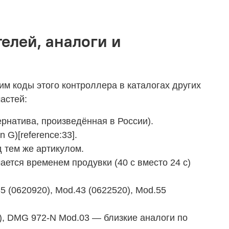
елей, аналоги и
м коды этого контроллера в каталогах других
астей:
ернатива, произведённая в России).
 G)[reference:33].
 тем же артикулом.
ется временем продувки (40 с вместо 24 с)
5 (0620920), Mod.43 (0622520), Mod.55
), DMG 972‑N Mod.03 — близкие аналоги по