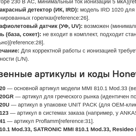
торе 230 В AC, минимальный ток ионизации 5 мкА)[ref
красный детектор (ИК, IRD):
модель IRD 1020 для 
нированных горелках[reference:26].
афиолетовый датчик (УФ, UV):
возможен (минимальн
ь (база, сокет):
не входит в комплект, подходит ста
но)[reference:28].
ечание:
Для корректной работы с ионизацией требуе
ности (L/N).
венные артикулы и коды Honeyw
20
— основной артикул модели MMI 810.1 Mod.33 (ве
220GR
— артикул для греческого рынка (идентичен по 
20U
— артикул в упаковке UNIT PACK (для OEM-клие
123
— артикул в системах заказа (например, у ANKAS)
41
— артикул Proflamm[reference:31].
10.1 Mod.33, SATRONIC MMI 810.1 Mod.33, Resideo 