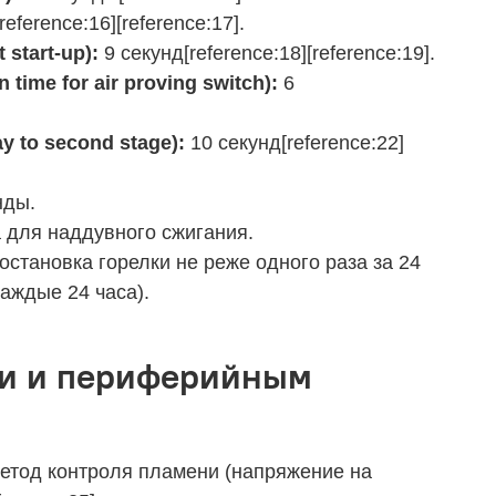
eference:16][reference:17].
start‑up):
9 секунд[reference:18][reference:19].
ime for air proving switch):
6
y to second stage):
10 секунд[reference:22]
нды.
а для наддувного сжигания.
остановка горелки не реже одного раза за 24
аждые 24 часа).
ни и периферийным
етод контроля пламени (напряжение на