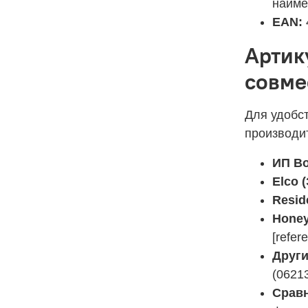
наиме
EAN:
Артик
совме
Для удобст
производи
ИП Во
Elco 
Resid
Honey
[refer
Други
(0621
Срав