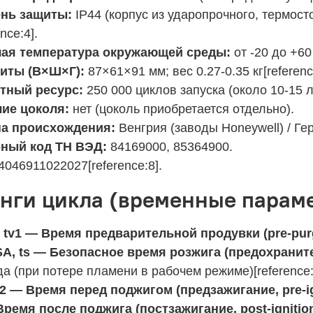
нь защиты:
IP44 (корпус из ударопрочного, термосто
ence:4].
ая температура окружающей среды:
от -20 до +60
иты (В×Ш×Г):
87×61×91 мм; вес 0.27-0.35 кг[reference
тный ресурс:
250 000 циклов запуска (около 10-15 
ие цоколя:
нет (цоколь приобретается отдельно).
а происхождения:
Венгрия (заводы Honeywell) / Ге
ный код ТН ВЭД:
84169000, 85364900.
4046911022027[reference:8].
нги цикла (временные параме
V, tv1 — Время предварительной продувки (pre‑purg
SA, ts — Безопасное время розжига (предохранит
а (при потере пламени в рабочем режиме)[reference:1
tv2 — Время перед поджигом (предзажигание, pre‑ig
Время после поджига (постзажигание, post‑ignition