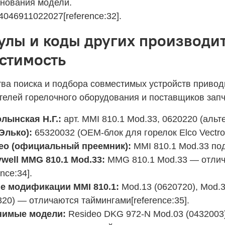
нования модели.
4046911022027[reference:32].
улы и коды других производит
стимость
ва поиска и подбора совместимых устройств приводи
телей горелочного оборудования и поставщиков запч
лынская Н.Г.:
арт. MMI 810.1 Mod.33, 0620220 (альт
(Элько):
65320032 (OEM-блок для горелок Elco Vectron
eo (официальный преемник):
MMI 810.1 Mod.33 под
well MMG 810.1 Mod.33:
MMG 810.1 Mod.33 — отлича
ence:34].
е модификации MMI 810.1:
Mod.13 (0620720), Mod.3
320) — отличаются таймингами[reference:35].
нимые модели:
Resideo DKG 972‑N Mod.03 (0432003