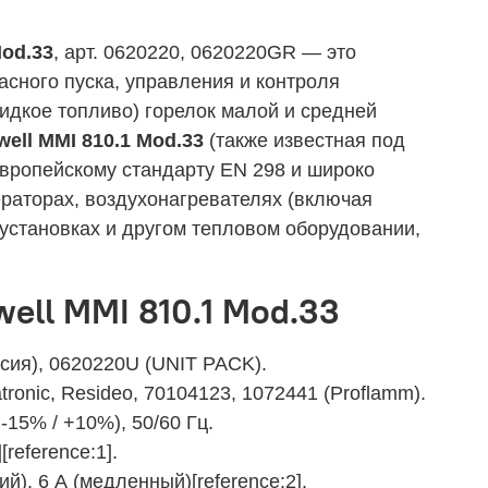
Mod.33
, арт. 0620220, 0620220GR — это
сного пуска, управления и контроля
идкое топливо) горелок малой и средней
ell MMI 810.1 Mod.33
(также известная под
европейскому стандарту EN 298 и широко
раторах, воздухонагревателях (включая
установках и другом тепловом оборудовании,
ell MMI 810.1 Mod.33
сия), 0620220U (UNIT PACK).
tronic, Resideo, 70104123, 1072441 (Proflamm).
15% / +10%), 50/60 Гц.
[reference:1].
), 6 А (медленный)[reference:2].