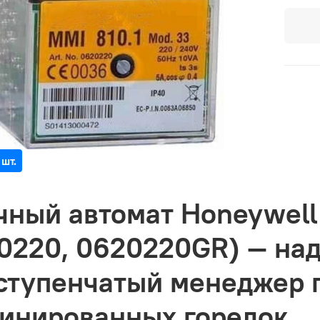
 шт.
чный автомат Honeywell 
0220, 0620220GR) — на
ступенчатый менеджер г
инированных горелок