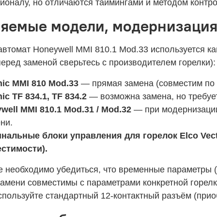
ионалу, но отличаются таймингами и методом контр
яемые модели, модернизаци
автомат Honeywell MMI 810.1 Mod.33 используется 
еред заменой сверьтесь с производителем горелки):
nic MMI 810 Mod.33
— прямая замена (совместим по 
ic TF 834.1, TF 834.2
— возможна замена, но требует
well MMI 810.1 Mod.31 / Mod.32
— при модернизации 
ни.
нальные блоки управления для горелок Elco Vectr
стимости).
 необходимо убедиться, что временные параметры (t1=
амени совместимы с параметрами конкретной горелк
пользуйте стандартный 12-контактный разъём (прио