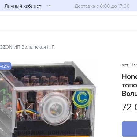
Личный кабинет
Доставка с 8:00 до 17:00
OZON ИП Волынская Н.Г.
арт.
Hon
-12%
Hone
топо
Волы
72 