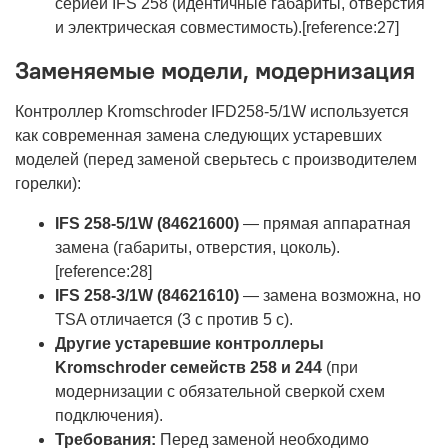
серией IFS 258 (идентичные габариты, отверстия
и электрическая совместимость).[reference:27]
Заменяемые модели, модернизация
Контроллер Kromschroder IFD258-5/1W используется
как современная замена следующих устаревших
моделей (перед заменой сверьтесь с производителем
горелки):
IFS 258-5/1W (84621600)
— прямая аппаратная
замена (габариты, отверстия, цоколь).
[reference:28]
IFS 258-3/1W (84621610)
— замена возможна, но
TSA отличается (3 с против 5 с).
Другие устаревшие контроллеры
Kromschroder семейств 258 и 244
(при
модернизации с обязательной сверкой схем
подключения).
Требования:
Перед заменой необходимо