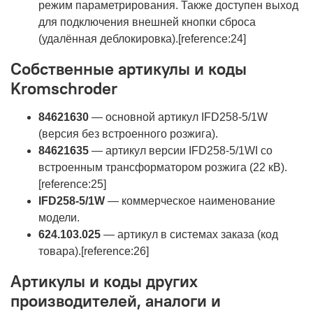
режим параметрирования. Также доступен выход
для подключения внешней кнопки сброса
(удалённая деблокировка).[reference:24]
Собственные артикулы и коды
Kromschroder
84621630
— основной артикул IFD258-5/1W
(версия без встроенного розжига).
84621635
— артикул версии IFD258-5/1WI со
встроенным трансформатором розжига (22 кВ).
[reference:25]
IFD258-5/1W
— коммерческое наименование
модели.
624.103.025
— артикул в системах заказа (код
товара).[reference:26]
Артикулы и коды других
производителей, аналоги и