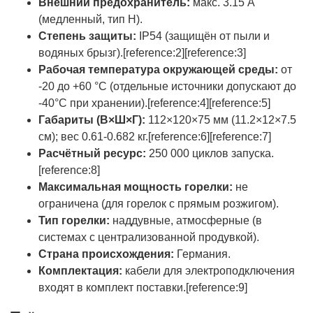
Внешний предохранитель:
макс. 3.15 А
(медленный, тип H).
Степень защиты:
IP54 (защищён от пыли и
водяных брызг).[reference:2][reference:3]
Рабочая температура окружающей среды:
от
-20 до +60 °C (отдельные источники допускают до
-40°C при хранении).[reference:4][reference:5]
Габариты (В×Ш×Г):
112×120×75 мм (11.2×12×7.5
см); вес 0.61-0.682 кг.[reference:6][reference:7]
Расчётный ресурс:
250 000 циклов запуска.
[reference:8]
Максимальная мощность горелки:
не
ограничена (для горелок с прямым розжигом).
Тип горелки:
наддувные, атмосферные (в
системах с централизованной продувкой).
Страна происхождения:
Германия.
Комплектация:
кабели для электроподключения
входят в комплект поставки.[reference:9]