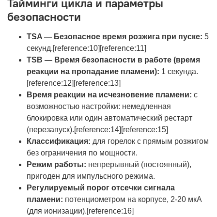
Тайминги цикла и параметры
безопасности
TSA — Безопасное время розжига при пуске:
5
секунд.[reference:10][reference:11]
TSB — Время безопасности в работе (время
реакции на пропадание пламени):
1 секунда.
[reference:12][reference:13]
Время реакции на исчезновение пламени:
с
возможностью настройки: немедленная
блокировка или один автоматический рестарт
(перезапуск).[reference:14][reference:15]
Классификация:
для горелок с прямым розжигом
без ограничения по мощности.
Режим работы:
непрерывный (постоянный),
пригоден для импульсного режима.
Регулируемый порог отсечки сигнала
пламени:
потенциометром на корпусе, 2-20 мкА
(для ионизации).[reference:16]