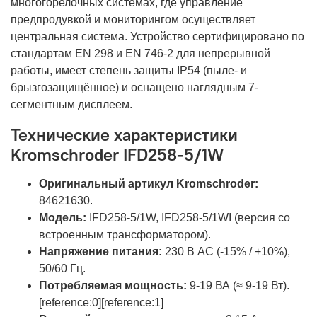
многогорелочных системах, где управление
предпродувкой и мониторингом осуществляет
центральная система. Устройство сертифицировано по
стандартам EN 298 и EN 746-2 для непрерывной
работы, имеет степень защиты IP54 (пыле- и
брызгозащищённое) и оснащено наглядным 7-
сегментным дисплеем.
Технические характеристики
Kromschroder IFD258-5/1W
Оригинальный артикул Kromschroder:
84621630.
Модель:
IFD258-5/1W, IFD258-5/1WI (версия со
встроенным трансформатором).
Напряжение питания:
230 В AC (-15% / +10%),
50/60 Гц.
Потребляемая мощность:
9-19 ВА (≈ 9-19 Вт).
[reference:0][reference:1]