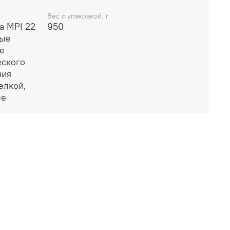
Вес с упаковкой, г
a MPI 22
950
тые
е
еского
ния
елкой,
ые