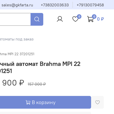
sales@gkfarta.ru
+73832003633
+79130079458
0
0
0 ₽
втоматы под заказ
hma MPI 22 37201251
чный автомат Brahma MPI 22
1251
 900 ₽
157 000 ₽
В корзину