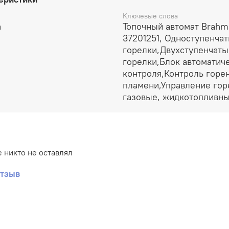
Ключевые слова
a
Топочный автомат Brahm
37201251, Одноступенча
горелки,Двухступенчаты
горелки,Блок автоматич
контроля,Контроль горе
пламени,Управление гор
газовые, жидкотопливн
 никто не оставлял
отзыв