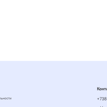
Конт
льности
+738