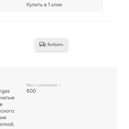
Купить в 1 клик
Выбрать
Вес с упаковкой, г
igas
600
нчатые
е
еского
ния
елкой,