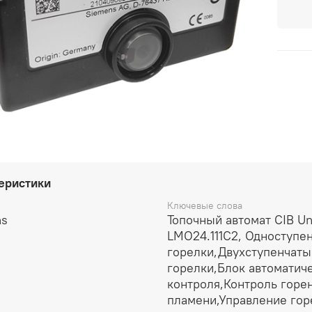
еристики
Ключевые слова
ns
Топочный автомат CIB Un
LMO24.111C2, Одноступе
горелки,Двухступенчаты
горелки,Блок автоматич
контроля,Контроль горе
пламени,Управление гор