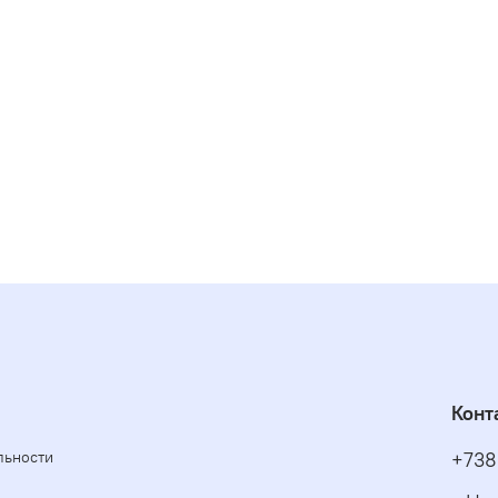
Конт
льности
+738