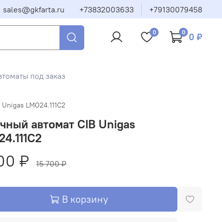
sales@gkfarta.ru
+73832003633
+79130079458
0
0
0 ₽
втоматы под заказ
 Unigas LMO24.111C2
чный автомат CIB Unigas
4.111C2
00 ₽
15 700 ₽
В корзину