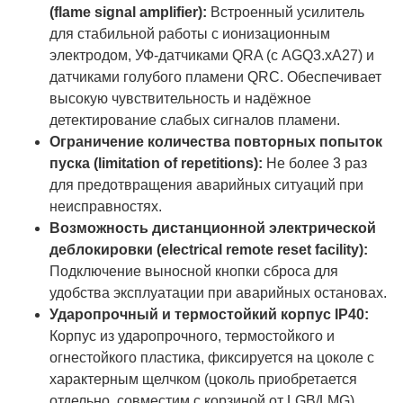
(flame signal amplifier):
Встроенный усилитель
для стабильной работы с ионизационным
электродом, УФ-датчиками QRA (с AGQ3.xA27) и
датчиками голубого пламени QRC. Обеспечивает
высокую чувствительность и надёжное
детектирование слабых сигналов пламени.
Ограничение количества повторных попыток
пуска (limitation of repetitions):
Не более 3 раз
для предотвращения аварийных ситуаций при
неисправностях.
Возможность дистанционной электрической
деблокировки (electrical remote reset facility):
Подключение выносной кнопки сброса для
удобства эксплуатации при аварийных остановах.
Ударопрочный и термостойкий корпус IP40:
Корпус из ударопрочного, термостойкого и
огнестойкого пластика, фиксируется на цоколе с
характерным щелчком (цоколь приобретается
отдельно, совместим с корзиной от LGB/LMG).