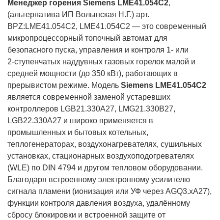
Менеджер горения Siemens LME41.054C2
,
(альтернатива ИП Волынская Н.Г.) арт.
BPZ:LME41.054C2, LME41.054C2 — это современный
микропроцессорный топочный автомат для
безопасного пуска, управления и контроля 1‑ или
2‑ступенчатых наддувных газовых горелок малой и
средней мощности (до 350 кВт), работающих в
прерывистом режиме. Модель
Siemens LME41.054C2
является современной заменой устаревших
контроллеров LGB21.330A27, LMG21.330B27,
LGB22.330A27 и широко применяется в
промышленных и бытовых котельных,
теплогенераторах, воздухонагревателях, сушильных
установках, стационарных воздухоподогревателях
(WLE) по DIN 4794 и другом тепловом оборудовании.
Благодаря встроенному электронному усилителю
сигнала пламени (ионизация или УФ через AGQ3.xA27),
функции контроля давления воздуха, удалённому
сбросу блокировки и встроенной защите от