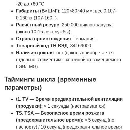
-20 до +60 °C.
Габариты (В×Ш×Г):
120×80×40 мм; вес 0.107-
0.160 кг (107-160 г).
Расчётный ресурс:
250 000 циклов запуска
(около 10-15 лет службы).
Страна происхождения:
Германия.
Товарный код ТН ВЭД:
84169000.
Наличие цоколя:
нет (цоколь приобретается
отдельно, совместим с корзиной от заменяемого
LGB/LMG).
Тайминги цикла (временные
параметры)
t1, TV — Время предварительной вентиляции
(продувки):
> 1 секунды (настраивается).
TS, TSA — Безопасное время розжига
(предохранительное время):
< 5 секунд (по
паспорту) / 10 секунд (предохранительное время