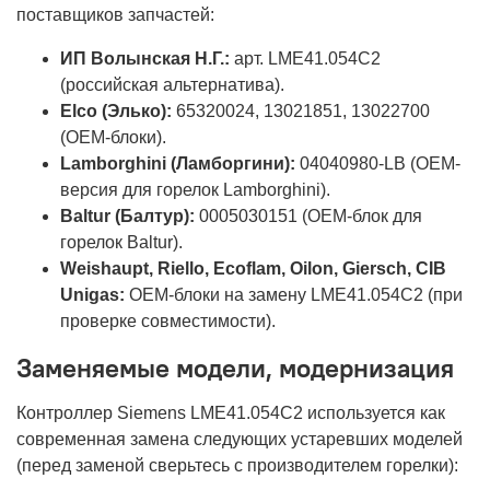
поставщиков запчастей:
ИП Волынская Н.Г.:
арт. LME41.054C2
(российская альтернатива).
Elco (Элько):
65320024, 13021851, 13022700
(OEM-блоки).
Lamborghini (Ламборгини):
04040980-LB (OEM-
версия для горелок Lamborghini).
Baltur (Балтур):
0005030151 (OEM-блок для
горелок Baltur).
Weishaupt, Riello, Ecoflam, Oilon, Giersch, CIB
Unigas:
OEM-блоки на замену LME41.054C2 (при
проверке совместимости).
Заменяемые модели, модернизация
Контроллер Siemens LME41.054C2 используется как
современная замена следующих устаревших моделей
(перед заменой сверьтесь с производителем горелки):