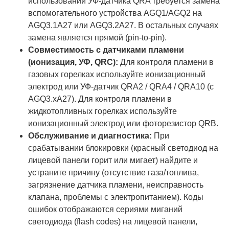
использовании УФ-датчика QRA требуется замена
вспомогательного устройства AGQ1/AGQ2 на
AGQ3.1A27 или AGQ3.2A27. В остальных случаях
замена является прямой (pin-to-pin).
Совместимость с датчиками пламени
(ионизация, УФ, QRC):
Для контроля пламени в
газовых горелках используйте ионизационный
электрод или УФ-датчик QRA2 / QRA4 / QRA10 (с
AGQ3.xA27). Для контроля пламени в
жидкотопливных горелках используйте
ионизационный электрод или фоторезистор QRB.
Обслуживание и диагностика:
При
срабатывании блокировки (красный светодиод на
лицевой панели горит или мигает) найдите и
устраните причину (отсутствие газа/топлива,
загрязнение датчика пламени, неисправность
клапана, проблемы с электропитанием). Коды
ошибок отображаются сериями миганий
светодиода (flash codes) на лицевой панели,