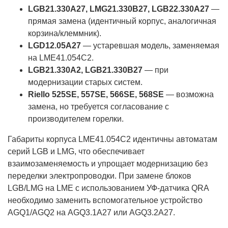
LGB21.330A27, LMG21.330B27, LGB22.330A27
—
прямая замена (идентичный корпус, аналогичная
корзина/клеммник).
LGD12.05A27
— устаревшая модель, заменяемая
на LME41.054C2.
LGB21.330A2, LGB21.330B27
— при
модернизации старых систем.
Riello 525SE, 557SE, 566SE, 568SE
— возможна
замена, но требуется согласование с
производителем горелки.
Габариты корпуса LME41.054C2 идентичны автоматам
серий LGB и LMG, что обеспечивает
взаимозаменяемость и упрощает модернизацию без
переделки электропроводки. При замене блоков
LGB/LMG на LME с использованием УФ-датчика QRA
необходимо заменить вспомогательное устройство
AGQ1/AGQ2 на AGQ3.1A27 или AGQ3.2A27.