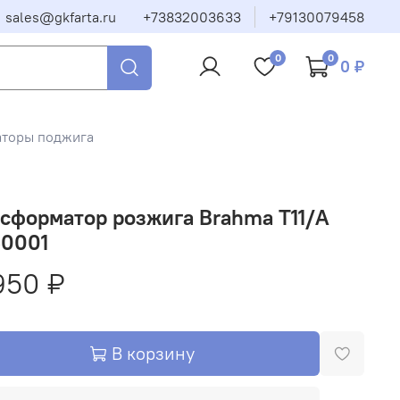
sales@gkfarta.ru
+73832003633
+79130079458
0
0
0 ₽
аторы поджига
сформатор розжига Brahma T11/A
60001
950 ₽
В корзину