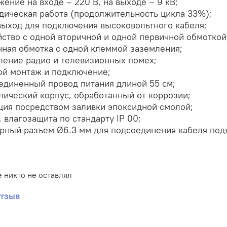
жение на входе – 220 В, на выходе – 9 кВ;
дическая работа (продолжительность цикла 33%);
выход для подключения высоковольтного кабеля;
йство с одной вторичной и одной первичной обмоткой
чная обмотка с одной клеммой заземления;
ление радио и телевизионных помех;
ой монтаж и подключение;
единенный провод питания длиной 55 см;
лический корпус, обработанный от коррозии;
ция посредством заливки эпоксидной смолой;
, влагозащита по стандарту IP 00;
рный разъем Ø6.3 мм для подсоединения кабеля под
 никто не оставлял
отзыв