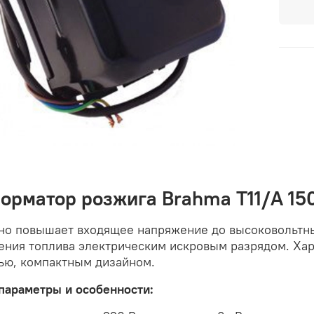
орматор розжига Brahma T11/A 15
но повышает входящее напряжение до высоковольтны
ения топлива электрическим искровым разрядом. Ха
ью, компактным дизайном.
параметры и особенности: