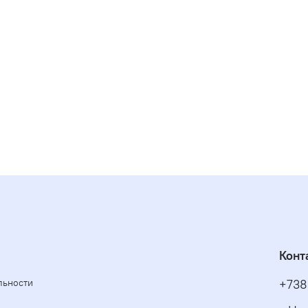
Конт
льности
+738