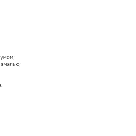
уумом;
 эмалью;
.