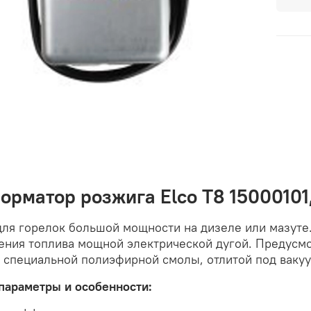
орматор розжига Elco T8 15000101,
для горелок большой мощности на дизеле или мазуте
ения топлива мощной электрической дугой. Предусм
 специальной полиэфирной смолы, отлитой под ваку
параметры и особенности: