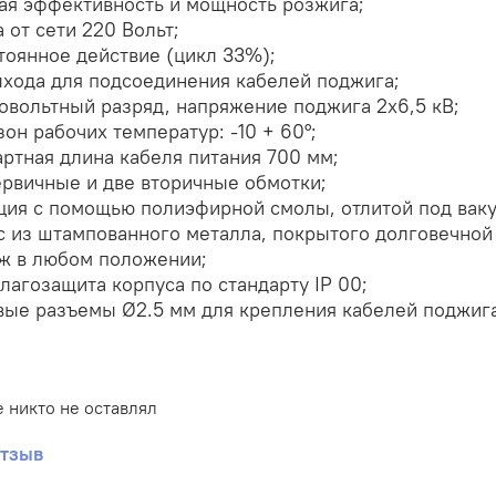
ая эффективность и мощность розжига;
 от сети 220 Вольт;
тоянное действие (цикл 33%);
ыхода для подсоединения кабелей поджига;
овольтный разряд, напряжение поджига 2х6,5 кВ;
он рабочих температур: -10 + 60°;
артная длина кабеля питания 700 мм;
ервичные и две вторичные обмотки;
ция с помощью полиэфирной смолы, отлитой под вак
с из штампованного металла, покрытого долговечной
ж в любом положении;
лагозащита корпуса по стандарту IP 00;
вые разъемы Ø2.5 мм для крепления кабелей поджига
 никто не оставлял
отзыв