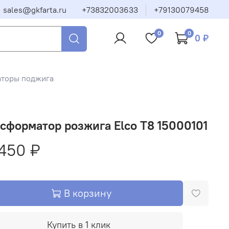
sales@gkfarta.ru
+73832003633
+79130079458
0
0
0 ₽
аторы поджига
сформатор розжига Elco T8 15000101
450 ₽
В корзину
Купить в 1 клик