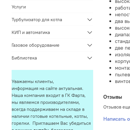
высок
Услуги
работа
непос
Турбулизатор для котла
два в
высок
КИП и автоматика
диапаз
станд
Газовое оборудование
две п
изоля
Библиотека
корпу
монта
пылев
винто
Уважаемы клиенты,
информация на сайте актуальная.
Наша компания входит в ГК Фарта,
Отзывы
мы являемся производителями,
Отзывов еще
всегда поддерживаем на складе в
наличии готовые котельные, котлы,
Написать 
горелки. Приглашаем Вас убедиться