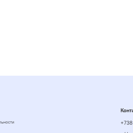
Конт
льности
+738