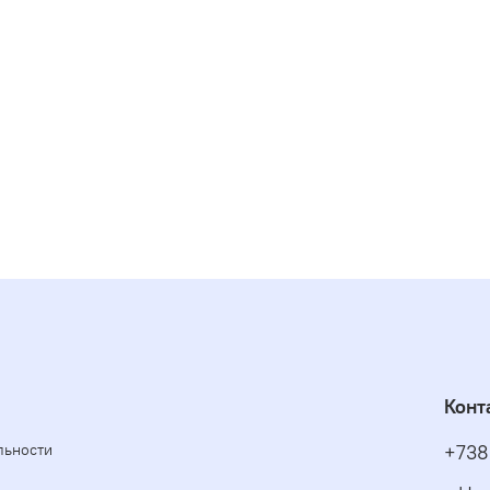
Конт
льности
+738