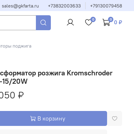
sales@gkfarta.ru
+73832003633
+79130079458
0
0
0 ₽
аторы поджига
нсформатор розжига Kromschroder
5-15/20W
050 ₽
В корзину