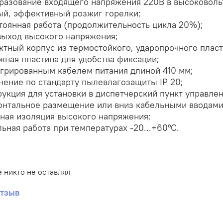
разование входящего напряжения 220В в высоковольт
й, эффективный розжиг горелки;
тоянная работа (продолжительность цикла 20%);
выход высокого напряжения;
ктный корпус из термостойкого, ударопрочного пласт
жная пластина для удобства фиксации;
егрированным кабелем питания длиной 410 мм;
нение по стандарту пылевлагозащиты IP 20;
рукция для установки в диспетчерский пункт управлен
онтальное размещение или вниз кабельными вводами
ная изоляция высокого напряжения;
льная работа при температурах -20...+60°С.
 никто не оставлял
отзыв