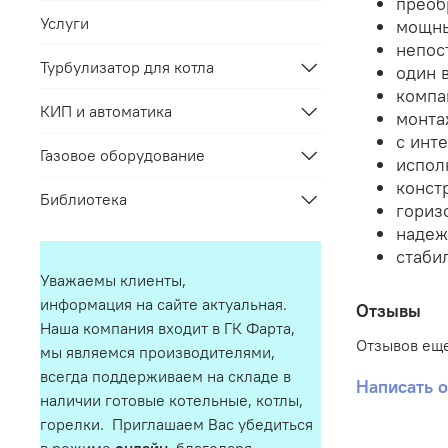
преоб
Услуги
мощны
непос
Турбулизатор для котла
один 
компа
КИП и автоматика
монта
с инт
Газовое оборудование
испол
конст
Библиотека
гориз
надеж
стаби
Уважаемы клиенты,
информация на сайте актуальная.
Отзывы
Наша компания входит в ГК Фарта,
Отзывов еще
мы являемся производителями,
всегда поддерживаем на складе в
Написать 
наличии готовые котельные, котлы,
горелки. Приглашаем Вас убедиться