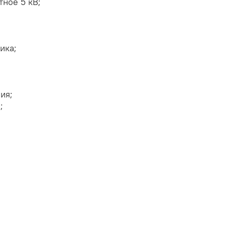
ное 5 кВ;
ика;
ия;
;