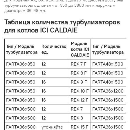
Для моделей АХ, BX, REX, SIXEN других мощностей доступны
турбулизаторы с длинами от 350 до 3800 мм и наружным
диаметром 36–48 мм.
Таблица количества турбулизаторов
для котлов ICI CALDAIE
Модель
Тип / Модель
Количество,
Тип / Модель
котла ICI
турбулизатора
ед.
турбулизатора
е
CALDAIE
FARTA36х350
12
REX 7 F
FARTA48x1500
1
FARTA36х350
12
REX 8 F
FARTA48x1500
FARTA36х350
16
REX 9 F
FARTA48x1500
1
FARTA36х350
16
REX 10 F
FARTA36x1200
FARTA36х350
16
REX 12 F
FARTA36х1500
FARTA36х500
12
REX 7
FARTA36х1500
FARTA36х500
12
REX 8
FARTA36х1500
FARTA36х500
уточняйте
REX 15 F
FARTA36х1500