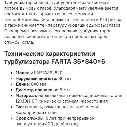
Турбулизатор создаёт турбулентные завихрения в
потоке дымовых газов, благодаря чему увеличивается
время контакта горячих газов со стенками
теплообменника. Это повышает теплосъём и КПД котла,
а также снижает температуру уходящих дымовых газов.
Своевременная замена сгоревших турбулизаторов
позволяет экономить топливо и продлевает срок
службы котла.
Технические характеристики
турбулизатора FARTA 36×840×6
Модель:
FARTA36x840
Наружный диаметр:
36 мм
Длина:
840 мм
Диаметр проволоки:
6 мм
Материал:
нержавеющая никельсодержащая сталь
12Х18Н10Т, химически стойкая, жаростойкая
Тип:
спираль, намотанная из проволоки
жаропрочной стали
Срок службы:
8 лет при непрерывной
эксплуатации 300 дней в году