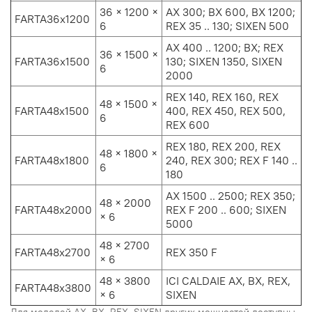
36 × 1200 ×
AX 300; BX 600, ВХ 1200;
FARTA36x1200
6
REX 35 .. 130; SIXEN 500
АХ 400 .. 1200; BX; REX
36 × 1500 ×
FARTA36x1500
130; SIXEN 1350, SIXEN
6
2000
REX 140, REX 160, REX
48 × 1500 ×
FARTA48x1500
400, REX 450, REX 500,
6
REX 600
REX 180, REX 200, REX
48 × 1800 ×
FARTA48x1800
240, REX 300; REX F 140 ..
6
180
АХ 1500 .. 2500; REX 350;
48 × 2000
FARTA48x2000
REX F 200 .. 600; SIXEN
× 6
5000
48 × 2700
FARTA48x2700
REX 350 F
× 6
48 × 3800
ICI CALDAIE АХ, BX, REX,
FARTA48x3800
× 6
SIXEN