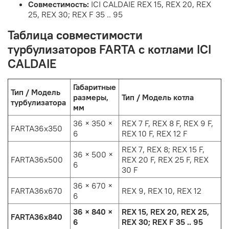
Совместимость:
ICI CALDAIE REX 15, REX 20, REX
25, REX 30; REX F 35 .. 95
Таблица совместимости
турбулизаторов FARTA с котлами ICI
CALDAIE
Габаритные
Тип / Модель
размеры,
Тип / Модель котла
турбулизатора
мм
36 × 350 ×
REX 7 F, REX 8 F, REX 9 F,
FARTA36х350
6
REX 10 F, REX 12 F
REX 7, REX 8; REX 15 F,
36 × 500 ×
FARTA36х500
REX 20 F, REX 25 F, REX
6
30 F
36 × 670 ×
FARTA36х670
REX 9, REX 10, REX 12
6
36 × 840 ×
REX 15, REX 20, REX 25,
FARTA36х840
6
REX 30; REX F 35 .. 95