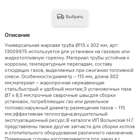
Выбрать
Описание
Универсальная жаровая труба Ø115 x 302 мм, арт:
13009975 используется для установки на газовую или
жидкотопливную горелку. Материал трубы устойчив к
коррозии, температурным перепадам, составу
отходящих газов, выделяемых при сжигании топливной
смеси. Особенности:диаметр – 115 мм, длина 302
мм;материал – жаропрочная нержавеющая
сталь;быстрый и удобный монтаж;3 установочных паза
Ø7 x 8,5 мм;прочные сварочные швы;для сборки
установок, потребляющих газ или дизельное
топливо;наружный диаметр размещения пазов – 115
мм;эффективная теплоотдача;внушительный
эксплуатационный ресурс.В каталоге ИП Волынская Н.Г.
представлены также другие запчасти для сборки котлов
и отопительного оборудования различного назначения.
Пламенные головы изготавливаются под заказ в г.