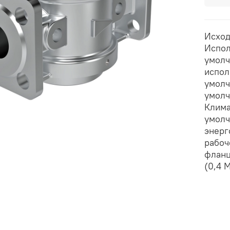
Исход
Испол
умолч
испол
умолч
умолч
Клима
умолч
энерг
рабоч
фланц
(0,4 