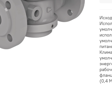
Исход
Испол
умолч
испол
умолч
питан
Клима
умолч
энерг
рабоч
фланц
(0,4 