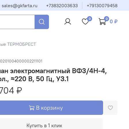
sales@gkfarta.ru
+73832003633
+79130079458
0
0
0 ₽
тные ТЕРМОБРЕСТ
20201004000002211101
пан электромагнитный ВФ3/4Н-4,
фл., ≈220 В, 50 Гц, У3.1
704 ₽
В корзину
Купить в 1 клик