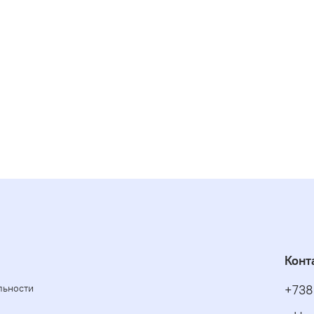
Конт
льности
+738