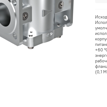
Исход
Испол
умолч
испол
корпу
питан
+60 °
энерг
рабоч
фланц
(0,1 