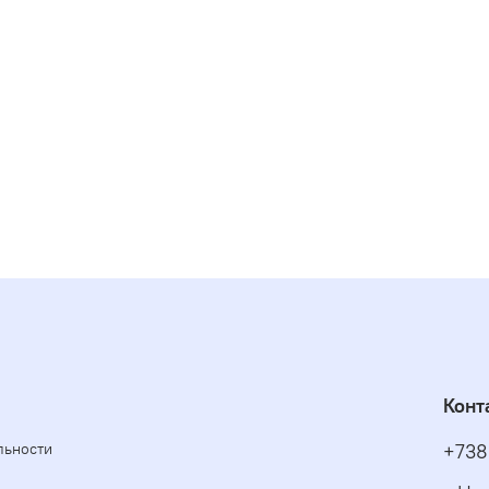
Конт
льности
+738