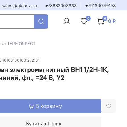
sales@gkfarta.ru
+73832003633
+79130079458
0
0
0 ₽
тные ТЕРМОБРЕСТ
0401001001001272101
ан электромагнитный ВН1 1/2Н-1К,
иний, фл., =24 В, У2
В корзину
Купить в 1 клик