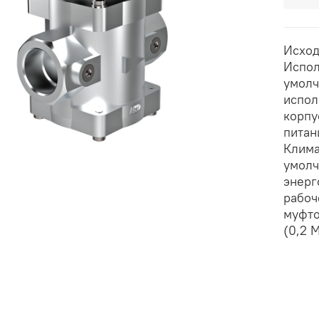
Исход
Испол
умолч
испол
корпу
питан
Клима
умолч
энерг
рабоч
муфто
(0,2 