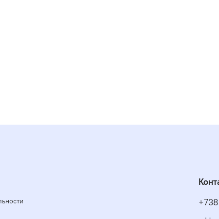
Конт
льности
+738