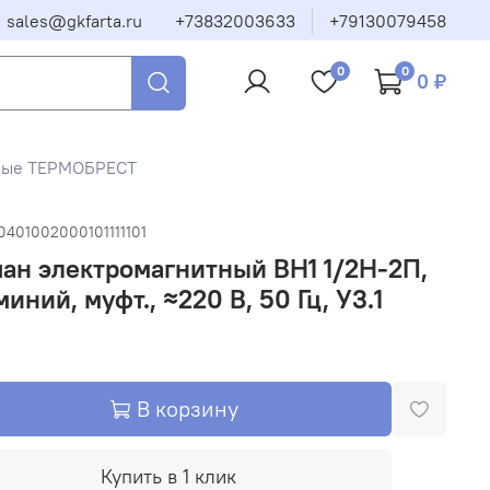
sales@gkfarta.ru
+73832003633
+79130079458
0
0
0 ₽
тные ТЕРМОБРЕСТ
0401002000101111101
ан электромагнитный ВН1 1/2Н-2П,
иний, муфт., ≈220 В, 50 Гц, У3.1
В корзину
Купить в 1 клик