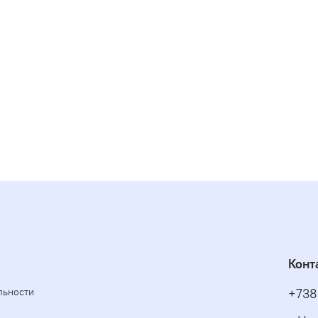
Конт
льности
+738