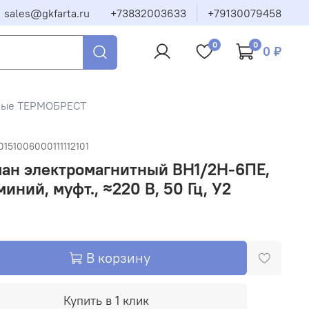
sales@gkfarta.ru
+73832003633
+79130079458
0
0
0 ₽
тные ТЕРМОБРЕСТ
0151006000111112101
пан электромагнитный ВН1/2Н-6ПЕ,
иний, муфт., ≈220 В, 50 Гц, У2
В корзину
Купить в 1 клик