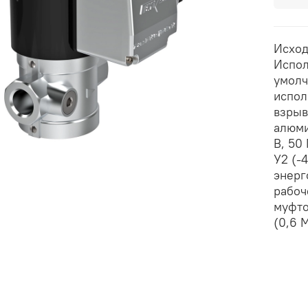
Исход
Испол
умолч
испол
взрыв
алюми
В, 50
У2 (-
энерг
рабоч
муфто
(0,6 