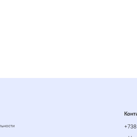
Конт
льности
+738