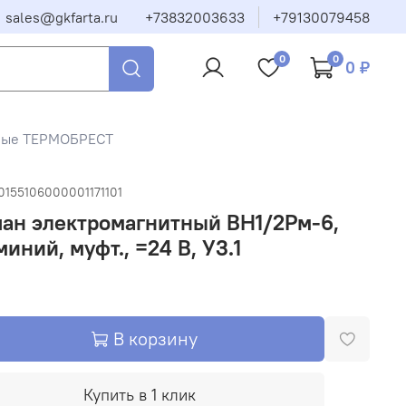
sales@gkfarta.ru
+73832003633
+79130079458
0
0
0 ₽
тные ТЕРМОБРЕСТ
0155106000001171101
ан электромагнитный ВН1/2Рм-6,
иний, муфт., =24 В, У3.1
В корзину
Купить в 1 клик