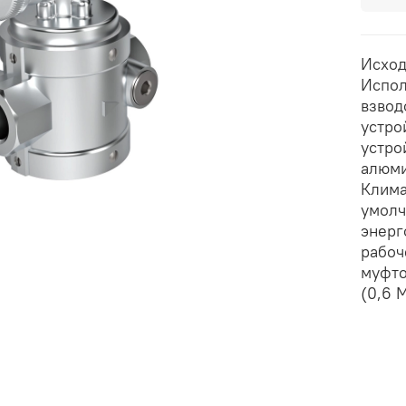
Исход
Испол
взвод
устро
устро
алюми
Клима
умолч
энерг
рабоч
муфто
(0,6 