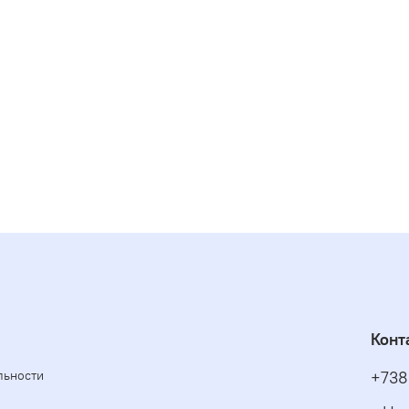
Конт
льности
+738