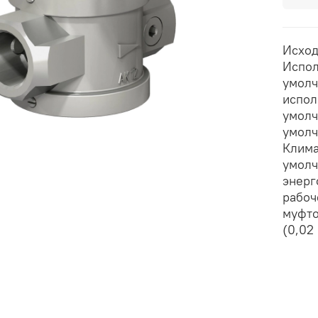
Исход
Испол
умолч
испол
умолч
умолч
Клима
умолч
энерг
рабоч
муфто
(0,02