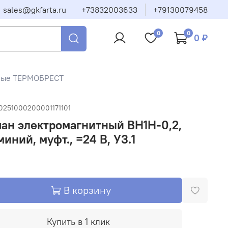
sales@gkfarta.ru
+73832003633
+79130079458
0
0
0 ₽
тные ТЕРМОБРЕСТ
0251000200001171101
ан электромагнитный ВН1Н-0,2,
иний, муфт., =24 В, У3.1
В корзину
Купить в 1 клик