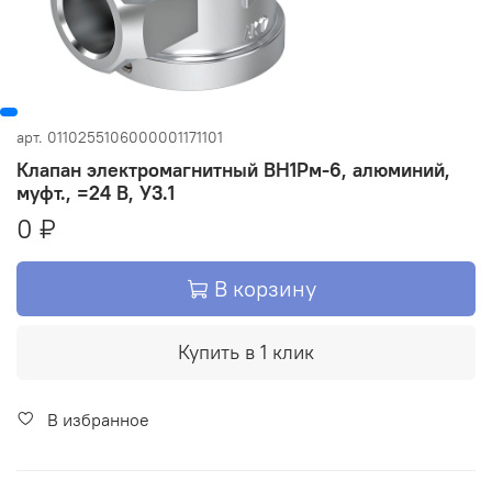
арт.
0110255106000001171101
Клапан электромагнитный ВН1Рм-6, алюминий,
муфт., =24 В, У3.1
0 ₽
В корзину
Купить в 1 клик
В избранное