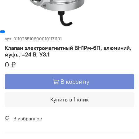
арт.
0110255106000101171101
Клапан электромагнитный ВН1Рм-6П, алюминий,
муфт., =24 В, У3.1
0 ₽
В корзину
Купить в 1 клик
В избранное